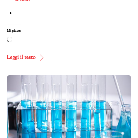
Mi piace:
Caricamento
in
corso…
Leggi il resto