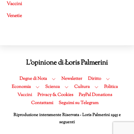
Vaccini
Venetie
Back
L'opinione di Loris Palmerini
To
Top
Degne di Nota
Newsletter
Diritto
Economia
Scienza
Cultura
Politica
Vaccini
Privacy & Cookies
PayPal Donations
Contattami
Seguimi su Telegram
Riproduzione interamente Riservata - Loris Palmerini 1995 e
seguenti