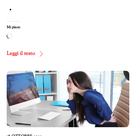
Mi piace:
Caricamento
in
corso…
Leggi il resto