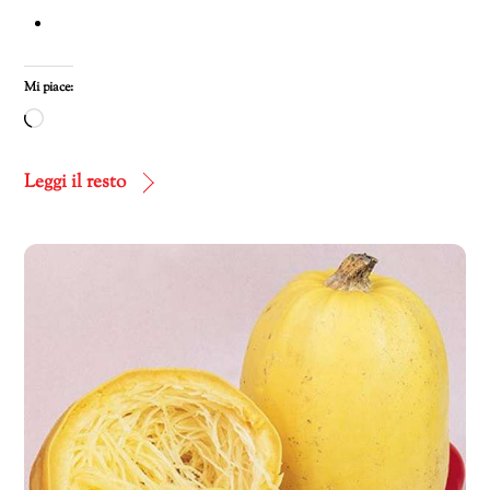
Mi piace:
Caricamento
in
corso…
Leggi il resto