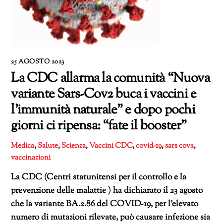
25 AGOSTO 2023
La CDC allarma la comunità “Nuova
variante Sars-Cov2 buca i vaccini e
l’immunità naturale” e dopo pochi
giorni ci ripensa: “fate il booster”
Medica
,
Salute
,
Scienza
,
Vaccini
CDC
,
covid-19
,
sars cov2
,
vaccinazioni
La CDC (Centri statunitensi per il controllo e la
prevenzione delle malattie ) ha dichiarato il 23 agosto
che la variante BA.2.86 del COVID-19, per l’elevato
numero di mutazioni rilevate, può causare infezione sia