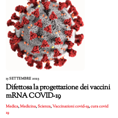
15 SETTEMBRE 2023
Difettosa la progettazione dei vaccini
mRNA COVID-19
Medica
,
Medicina
,
Scienza
,
Vaccinazioni
covid-19
,
cura covid
19