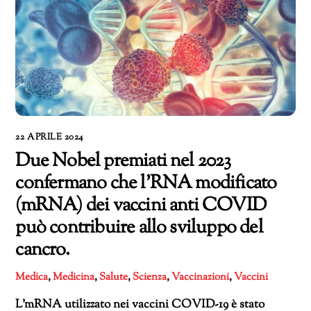
22 APRILE 2024
Due Nobel premiati nel 2023
confermano che l’RNA modificato
(mRNA) dei vaccini anti COVID
può contribuire allo sviluppo del
cancro.
Medica
,
Medicina
,
Salute
,
Scienza
,
Vaccinazioni
,
Vaccini
L’mRNA utilizzato nei vaccini COVID-19 è stato