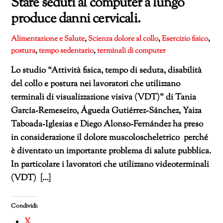
Stare seduti al computer a lungo
produce danni cervicali.
Alimentazione e Salute
,
Scienza
dolore al collo
,
Esercizio fisico
,
postura
,
tempo sedentario
,
terminali di computer
Lo studio “Attività fisica, tempo di seduta, disabilità
del collo e postura nei lavoratori che utilizzano
terminali di visualizzazione visiva (VDT)” di Tania
García-Remeseiro, Águeda Gutiérrez-Sánchez, Yaiza
Taboada-Iglesias e Diego Alonso-Fernández ha preso
in considerazione il dolore muscoloscheletrico perché
è diventato un importante problema di salute pubblica.
In particolare i lavoratori che utilizzano videoterminali
(VDT) […]
Condividi:
X