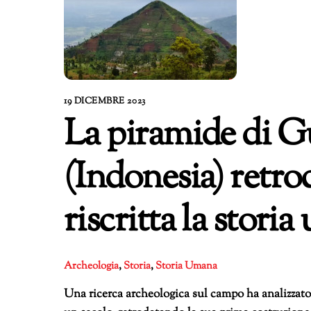
19 DICEMBRE 2023
La piramide di 
(Indonesia) retrod
riscritta la stori
Archeologia
,
Storia
,
Storia Umana
Una ricerca archeologica sul campo ha analizzato