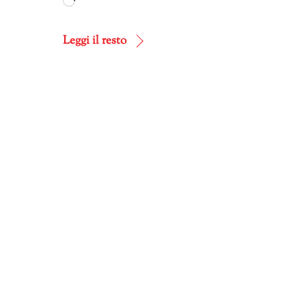
Caricamento
in
corso…
Leggi il resto