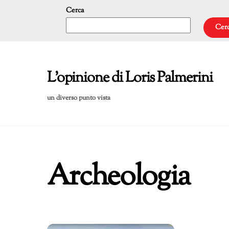
Skip
Cerca
to
Cer
content
L'opinione di Loris Palmerini
un diverso punto vista
Archeologia