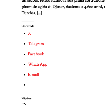
un secolo, retrodatando la sua prima costruzione 
piramide egizia di Djoser, risalente a 4.600 anni
Turchia, […]
Condividi:
X
Telegram
Facebook
WhatsApp
E-mail
Mi piace: