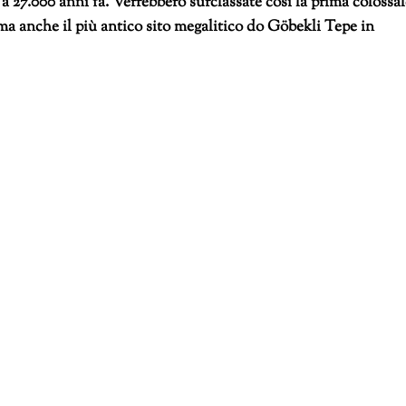
a 27.000 anni fa. Verrebbero surclassate così la prima colossal
, ma anche il più antico sito megalitico do Göbekli Tepe in