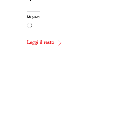
Mi piace:
Caricamento
in
corso…
Leggi il resto