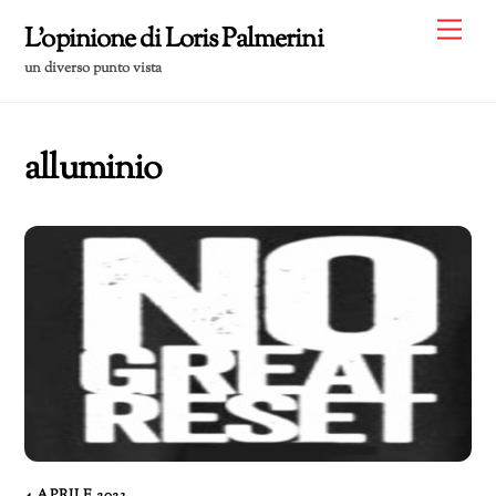
Skip
Me
L'opinione di Loris Palmerini
to
un diverso punto vista
content
alluminio
4 APRILE 2023