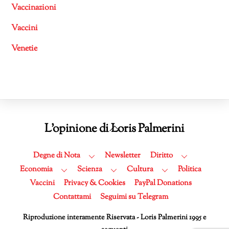
Vaccinazioni
Vaccini
Venetie
Back
L'opinione di Loris Palmerini
To
Top
Degne di Nota
Newsletter
Diritto
Economia
Scienza
Cultura
Politica
Vaccini
Privacy & Cookies
PayPal Donations
Contattami
Seguimi su Telegram
Riproduzione interamente Riservata - Loris Palmerini 1995 e