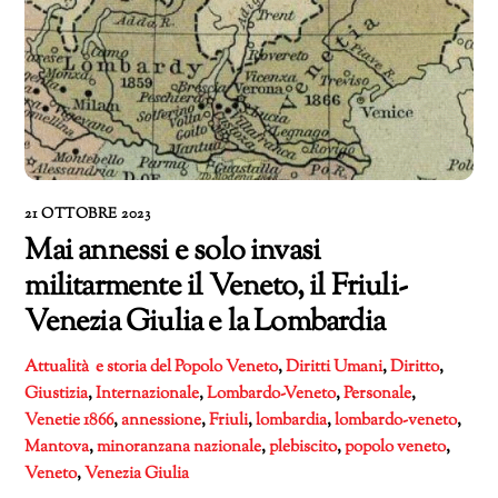
21 OTTOBRE 2023
Mai annessi e solo invasi
militarmente il Veneto, il Friuli-
Venezia Giulia e la Lombardia
Attualità e storia del Popolo Veneto
,
Diritti Umani
,
Diritto
,
Giustizia
,
Internazionale
,
Lombardo-Veneto
,
Personale
,
Venetie
1866
,
annessione
,
Friuli
,
lombardia
,
lombardo-veneto
,
Mantova
,
minoranzana nazionale
,
plebiscito
,
popolo veneto
,
Veneto
,
Venezia Giulia