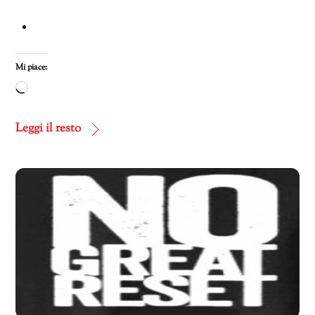
Mi piace:
Caricamento
in
corso…
Leggi il resto