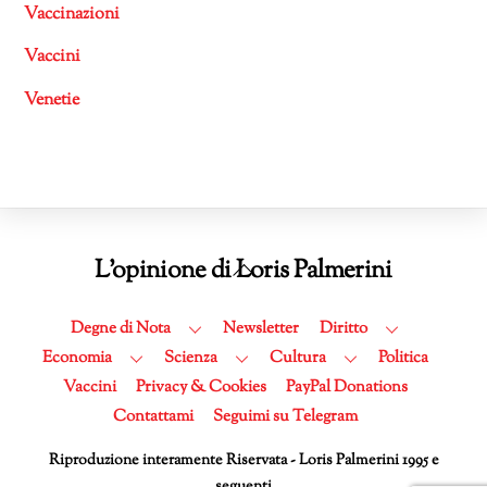
Vaccinazioni
Vaccini
Venetie
Back
L'opinione di Loris Palmerini
To
Top
Degne di Nota
Newsletter
Diritto
Economia
Scienza
Cultura
Politica
Vaccini
Privacy & Cookies
PayPal Donations
Contattami
Seguimi su Telegram
Riproduzione interamente Riservata - Loris Palmerini 1995 e
seguenti