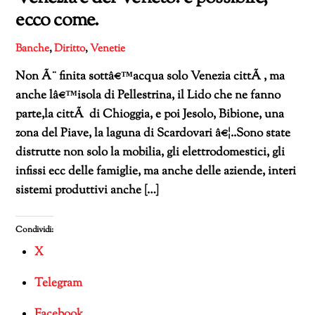
ecco come.
Banche
,
Diritto
,
Venetie
Non Ã¨ finita sottâ€™acqua solo Venezia cittÃ , ma
anche lâ€™isola di Pellestrina, il Lido che ne fanno
parte,la cittÃ di Chioggia, e poi Jesolo, Bibione, una
zona del Piave, la laguna di Scardovari â€¦..Sono state
distrutte non solo la mobilia, gli elettrodomestici, gli
infissi ecc delle famiglie, ma anche delle aziende, interi
sistemi produttivi anche […]
Condividi:
X
Telegram
Facebook