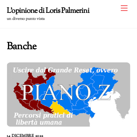
Skip
Me
L'opinione di Loris Palmerini
to
un diverso punto vista
content
Banche
14 DICEMBRE 2022