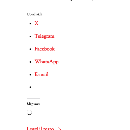
Condividi:
X
Telegram
Facebook
WhatsApp
E-mail
Mi piace:
Caricamento
in
corso…
Leggi il resto