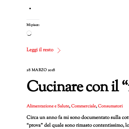
Mi piace:
Caricamento
in
corso…
Leggi il resto
28 MARZO 2018
Cucinare con il “
Alimentazione e Salute
,
Commerciale
,
Consumatori
Circa un anno fa mi sono documentato sulla cott
“prova” del quale sono rimasto contentissimo, lo u