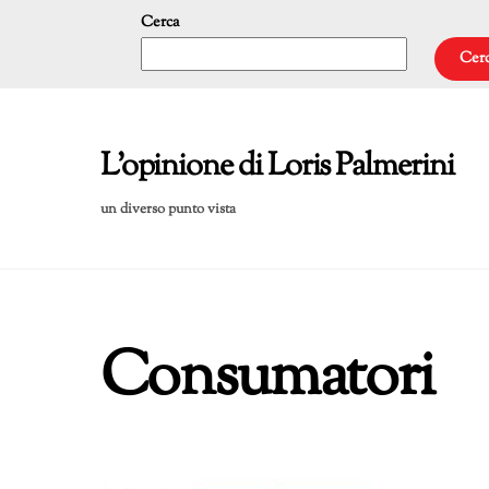
Skip
Cerca
to
Cer
content
L'opinione di Loris Palmerini
un diverso punto vista
Consumatori