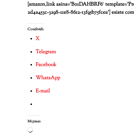
[amazon_link asins=’B01DAHBRF6′ template=’Prod
2d4a453c-3298-11e8-8612-13f95b75fcea’] esiste com
Condividi:
X
Telegram
Facebook
WhatsApp
E-mail
Mi piace:
Caricamento