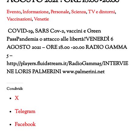
AGOSTO 2021 ? ORE 18.00 -20.00
Evento
,
Informazione
,
Personale
,
Scienza
,
TV e dintorni
,
Vaccinazioni
,
Venetie
COVID-19, SARS Cov-2, vaccini e Green
PassPandemia o attacco alle libertà?VENERDÌ 6
AGOSTO 2021 – ORE 18.00 -20.00 RADIO GAMMA
5 –
http://players.fluidstream.it/RadioGamma5/INTERVIE
NE LORIS PALMERINI www.palmerini.net
Condividi:
X
Telegram
Facebook