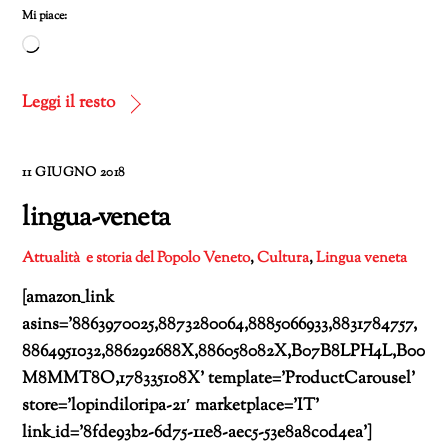
Mi piace:
Caricamento
in
corso…
Leggi il resto
11 GIUGNO 2018
lingua-veneta
Attualità e storia del Popolo Veneto
,
Cultura
,
Lingua veneta
[amazon_link
asins=’8863970025,8873280064,8885066933,8831784757,
8864951032,886292688X,886058082X,B07B8LPH4L,B00
M8MMT8O,178335108X’ template=’ProductCarousel’
store=’lopindiloripa-21′ marketplace=’IT’
link_id=’8fde93b2-6d75-11e8-aec5-53e8a8c0d4ea’]