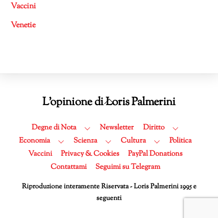
Vaccini
Venetie
Back
L'opinione di Loris Palmerini
To
Top
Degne di Nota
Newsletter
Diritto
Economia
Scienza
Cultura
Politica
Vaccini
Privacy & Cookies
PayPal Donations
Contattami
Seguimi su Telegram
Riproduzione interamente Riservata - Loris Palmerini 1995 e
seguenti