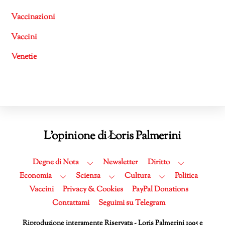
Vaccinazioni
Vaccini
Venetie
Back
L'opinione di Loris Palmerini
To
Top
Degne di Nota
Newsletter
Diritto
Economia
Scienza
Cultura
Politica
Vaccini
Privacy & Cookies
PayPal Donations
Contattami
Seguimi su Telegram
Riproduzione interamente Riservata - Loris Palmerini 1995 e