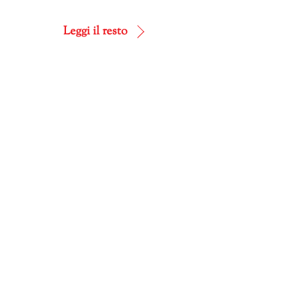
in
corso…
Leggi il resto