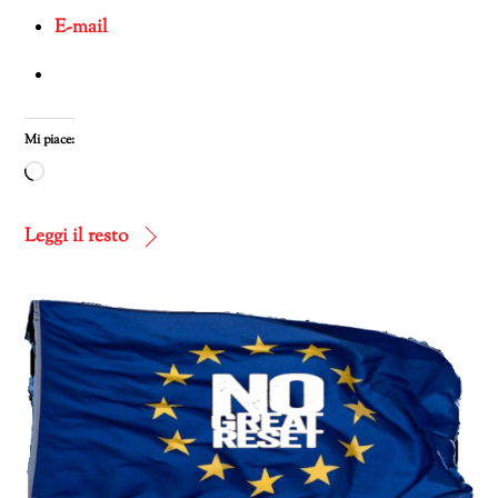
E-mail
Mi piace:
Caricamento
in
corso…
Leggi il resto