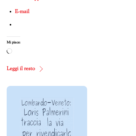
E-mail
Mi piace:
Caricamento
in
corso…
Leggi il resto