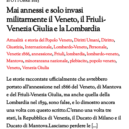
21 OTTOBRE 2023
Mai annessi e solo invasi
militarmente il Veneto, il Friuli-
Venezia Giulia e la Lombardia
Attualità e storia del Popolo Veneto
,
Diritti Umani
,
Diritto
,
Giustizia
,
Internazionale
,
Lombardo-Veneto
,
Personale
,
Venetie
1866
,
annessione
,
Friuli
,
lombardia
,
lombardo-veneto
,
Mantova
,
minoranzana nazionale
,
plebiscito
,
popolo veneto
,
Veneto
,
Venezia Giulia
Le storie raccontate ufficialmente che avrebbero
portato all’annessione nel 1866 del Veneto, di Mantova
e del Friuli-Venezia Giulia, ma anche quella della
Lombardia nel 1859, sono false, e lo dimostro ancora
una volta con questo scritto.C’erano una volta tre
stati, la Repubblica di Venezia, il Ducato di Milano e il
Ducato di Mantova.Lasciamo perdere le […]