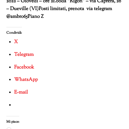
2022 – Giovedì – ore 21.00da “Rigon” – via Caprera, 26
– Dueville (VI)Posti limitati, prenota via telegram
@ambro65Piano Z
Condividi:
X
Telegram
Facebook
WhatsApp
E-mail
Mi piace: