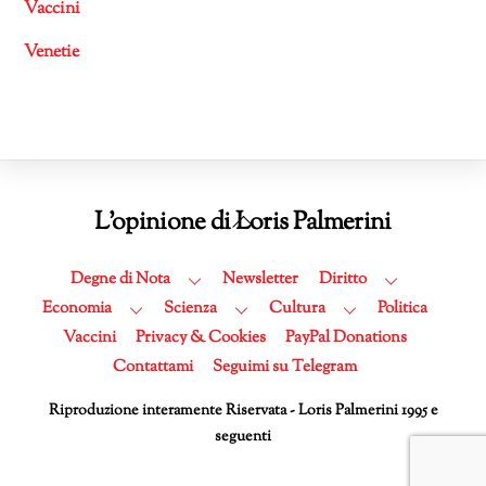
Vaccini
Venetie
Back
L'opinione di Loris Palmerini
To
Top
Degne di Nota
Newsletter
Diritto
Economia
Scienza
Cultura
Politica
Vaccini
Privacy & Cookies
PayPal Donations
Contattami
Seguimi su Telegram
Riproduzione interamente Riservata - Loris Palmerini 1995 e
seguenti