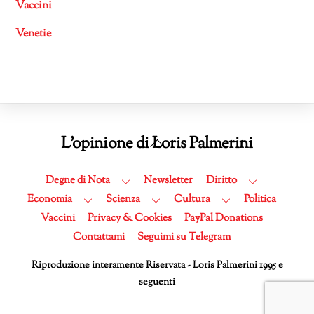
Vaccini
Venetie
Back
L'opinione di Loris Palmerini
To
Top
Degne di Nota
Newsletter
Diritto
Economia
Scienza
Cultura
Politica
Vaccini
Privacy & Cookies
PayPal Donations
Contattami
Seguimi su Telegram
Riproduzione interamente Riservata - Loris Palmerini 1995 e
seguenti