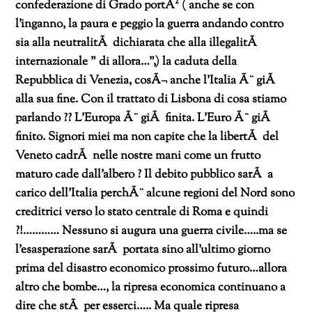
confederazione di Grado portÃ² ( anche se con
l’inganno, la paura e peggio la guerra andando contro
sia alla neutralitÃ dichiarata che alla illegalitÃ
internazionale ” di allora…”,) la caduta della
Repubblica di Venezia,
cosÃ¬ anche l’Italia Ã¨ giÃ
alla sua fine. Con il trattato di Lisbona di cosa stiamo
parlando ?? L’Europa Ã¨ giÃ finita. L’Euro Ã¨ giÃ
finito.
Signori miei ma non capite che la libertÃ del
Veneto cadrÃ nelle nostre mani come un frutto
maturo cade dall’albero ?
Il debito pubblico sarÃ a
carico dell’Italia perchÃ¨ alcune regioni del Nord sono
creditrici verso lo stato centrale di Roma e quindi
?!…………
Nessuno si augura una guerra civile…..ma se
l’esasperazione sarÃ portata sino all’ultimo giorno
prima del disastro economico prossimo futuro…allora
altro che bombe…, la ripresa economica continuano a
dire che stÃ per esserci…..
Ma quale ripresa