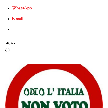
WhatsApp
E-mail
Mi piace:
Caricamento
in
corso…