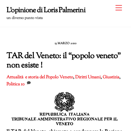
Skip
Me
L'opinione di Loris Palmerini
to
un diverso punto vista
content
13 MARZO 2010
TAR del Veneto: il “popolo veneto”
non esiste !
Attualità e storia del Popolo Veneto
,
Diritti Umani
,
Giustizia
,
Politica
10