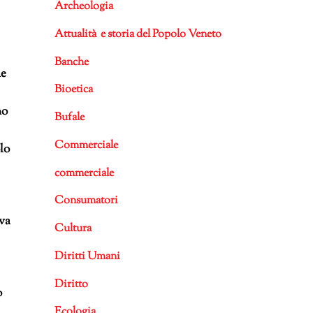
Archeologia
Attualità e storia del Popolo Veneto
Banche
ne
Bioetica
mo
Bufale
Commerciale
lo
commerciale
Consumatori
iva
Cultura
Diritti Umani
Diritto
o
Ecologia