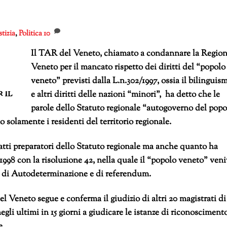
tizia
,
Politica
10
Il TAR del Veneto, chiamato a condannare la Regio
Veneto per il mancato rispetto dei diritti del “popolo
veneto” previsti dalla L.n.302/1997, ossia il bilinguis
e altri diritti delle nazioni “minori”, ha detto che le
parole dello Statuto regionale “autogoverno del popo
 solamente i residenti del territorio regionale.
 atti preparatori dello Statuto regionale ma anche quanto ha
1998 con la risoluzione 42, nella quale il “popolo veneto” ven
e di Autodeterminazione e di referendum.
l Veneto segue e conferma il giudizio di altri 20 magistrati di
egli ultimi in 15 giorni a giudicare le istanze di riconosciment
e.