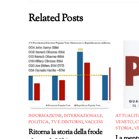
Related Posts
INFORMAZIONE
,
INTERNAZIONALE
,
ATTUALITÀ
POLITICA
,
TV E DINTORNI
,
VACCINI
VENETO
,
C
STORIA
,
V
Ritorna la storia della frode
La menta