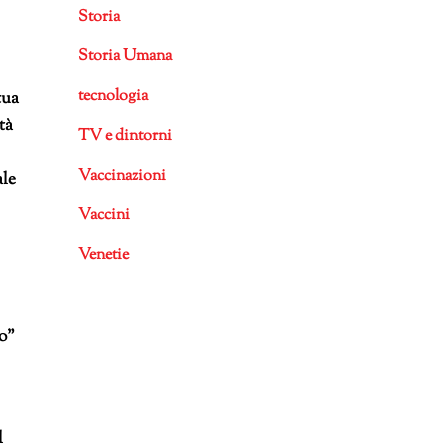
Storia
Storia Umana
tecnologia
tua
tà
TV e dintorni
Vaccinazioni
ale
Vaccini
Venetie
o”
l