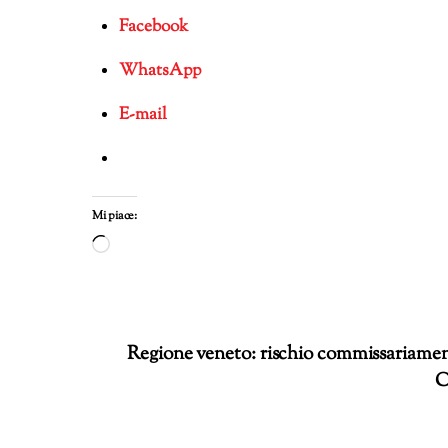
Facebook
WhatsApp
E-mail
Mi piace:
Caricamento
in
corso…
Regione veneto: rischio commissariamen
C