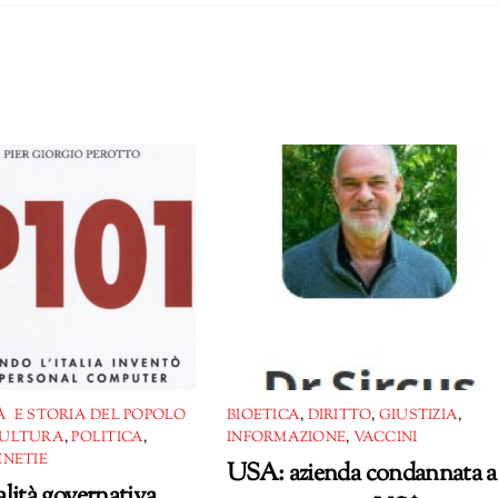
 E STORIA DEL POPOLO
BIOETICA
,
DIRITTO
,
GIUSTIZIA
,
ULTURA
,
POLITICA
,
INFORMAZIONE
,
VACCINI
ENETIE
USA: azienda condannata a
lità governativa