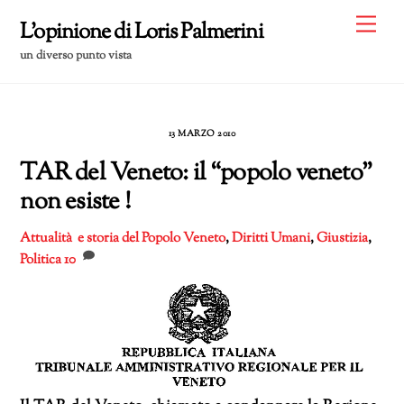
Skip
Me
L'opinione di Loris Palmerini
to
un diverso punto vista
content
13 MARZO 2010
TAR del Veneto: il “popolo veneto”
non esiste !
Attualità e storia del Popolo Veneto
,
Diritti Umani
,
Giustizia
,
Politica
10