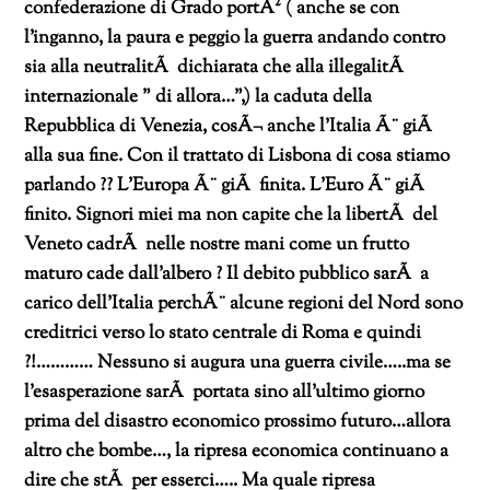
confederazione di Grado portÃ² ( anche se con
l’inganno, la paura e peggio la guerra andando contro
sia alla neutralitÃ dichiarata che alla illegalitÃ
internazionale ” di allora…”,) la caduta della
Repubblica di Venezia,
cosÃ¬ anche l’Italia Ã¨ giÃ
alla sua fine. Con il trattato di Lisbona di cosa stiamo
parlando ?? L’Europa Ã¨ giÃ finita. L’Euro Ã¨ giÃ
finito.
Signori miei ma non capite che la libertÃ del
Veneto cadrÃ nelle nostre mani come un frutto
maturo cade dall’albero ?
Il debito pubblico sarÃ a
carico dell’Italia perchÃ¨ alcune regioni del Nord sono
creditrici verso lo stato centrale di Roma e quindi
?!…………
Nessuno si augura una guerra civile…..ma se
l’esasperazione sarÃ portata sino all’ultimo giorno
prima del disastro economico prossimo futuro…allora
altro che bombe…, la ripresa economica continuano a
dire che stÃ per esserci…..
Ma quale ripresa