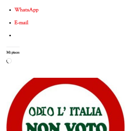
WhatsApp
E-mail
Mi piace:
Caricamento
in
corso…