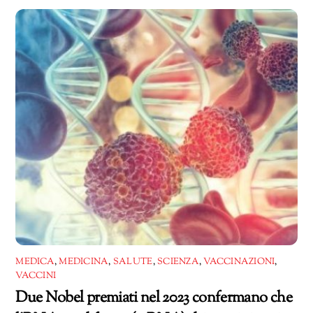
corso…
MEDICA
,
MEDICINA
,
SALUTE
,
SCIENZA
,
VACCINAZIONI
,
VACCINI
Due Nobel premiati nel 2023 confermano che