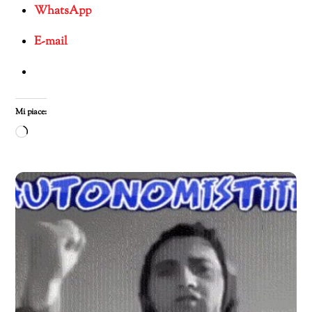
WhatsApp
E-mail
Mi piace:
Caricamento
in
corso…