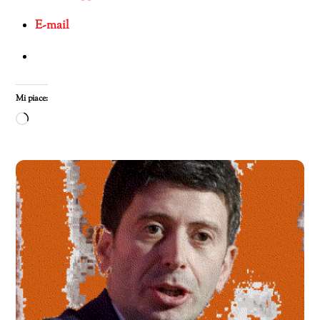
E-mail
Mi piace:
Caricamento
in
corso…