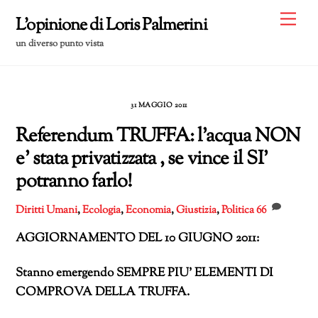
Skip
Me
L'opinione di Loris Palmerini
to
un diverso punto vista
content
31 MAGGIO 2011
Referendum TRUFFA: l’acqua NON
e’ stata privatizzata , se vince il SI’
potranno farlo!
Diritti Umani
,
Ecologia
,
Economia
,
Giustizia
,
Politica
66
AGGIORNAMENTO DEL 10 GIUGNO 2011:
Stanno emergendo SEMPRE PIU’ ELEMENTI DI
COMPROVA DELLA TRUFFA.