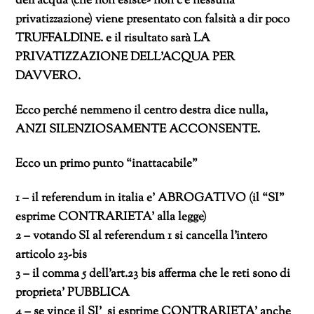
dell’acqua (che non esiste- non c’è nessuna
privatizzazione) viene presentato con falsità a dir poco
TRUFFALDINE. e il risultato sarà LA
PRIVATIZZAZIONE DELL’ACQUA PER
DAVVERO.
Ecco perché nemmeno il centro destra dice nulla,
ANZI SILENZIOSAMENTE ACCONSENTE.
Ecco un primo punto “inattacabile”
1 – il referendum in italia e’ ABROGATIVO (il “SI”
esprime CONTRARIETA’ alla legge)
2 – votando SI al referendum 1 si cancella l’intero
articolo 23-bis
3 – il comma 5 dell’art.23 bis afferma che le reti sono di
proprieta’ PUBBLICA
4 – se vince il SI’ si esprime CONTRARIETA’ anche