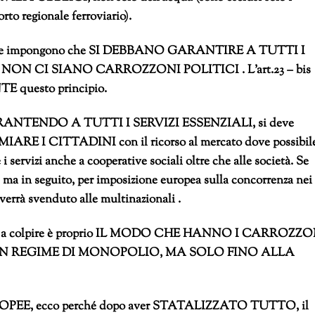
porto regionale ferroviario).
uzione impongono che SI DEBBANO GARANTIRE A TUTTI I
e NON CI SIANO CARROZZONI POLITICI . L’art.23 – bis
 questo principio.
UR GARANTENDO A TUTTI I SERVIZI ESSENZIALI, si deve
MIARE I CITTADINI con il ricorso al mercato dove possibil
 servizi anche a cooperative sociali oltre che alle società. Se
 in seguito, per imposizione europea sulla concorrenza nei
 verrà svenduto alle multinazionali .
are) va a colpire è proprio IL MODO CHE HANNO I CARROZZ
 IN REGIME DI MONOPOLIO, MA SOLO FINO ALLA
UROPEE, ecco perché dopo aver STATALIZZATO TUTTO, il