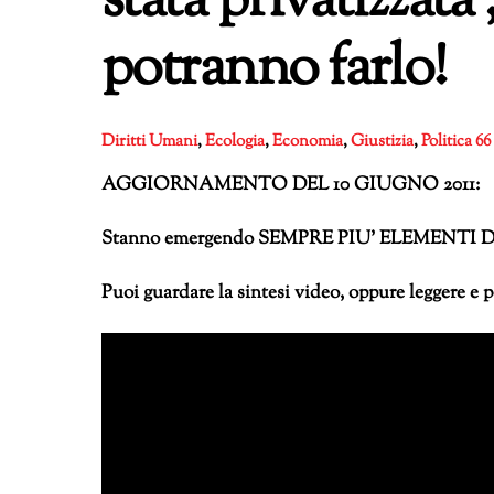
stata privatizzata ,
potranno farlo!
Diritti Umani
,
Ecologia
,
Economia
,
Giustizia
,
Politica
66
AGGIORNAMENTO DEL 10 GIUGNO 2011:
Stanno emergendo SEMPRE PIU’ ELEMENT
Puoi guardare la sintesi video, oppure leggere e 