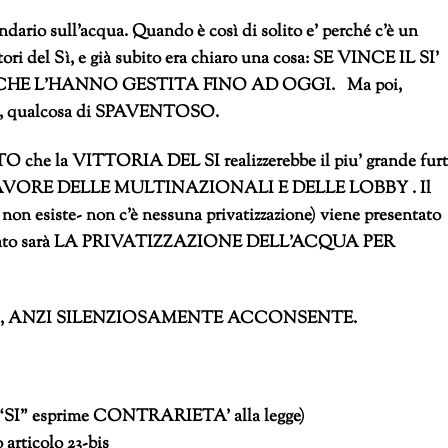
dario sull’acqua. Quando è così di solito e’ perché c’è un
ori del Sì, e già subito era chiaro una cosa: SE VINCE IL SI’
CHE L’HANNO GESTITA FINO AD OGGI. Ma poi,
 più, qualcosa di SPAVENTOSO.
O che la VITTORIA DEL SI realizzerebbe il piu’ grande fur
li e A FAVORE DELLE MULTINAZIONALI E DELLE LOBBY .
Il
non esiste- non c’è nessuna privatizzazione) viene presentato
isultato sarà LA PRIVATIZZAZIONE DELL’ACQUA PER
e nulla, ANZI SILENZIOSAMENTE ACCONSENTE.
l “SI” esprime CONTRARIETA’ alla legge)
 articolo 23-bis