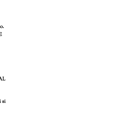
o.
E
 AL
 si