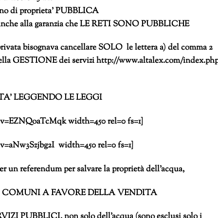
i sono di proprieta’ PUBBLICA
 anche alla garanzia che LE RETI SONO PUBBLICHE
’ privata bisognava cancellare SOLO le lettera a) del comma 2
i della GESTIONE dei servizi http://www.altalex.com/index.ph
TA’ LEGGENDO LE LEGGI
h?v=EZNQoaTcMqk width=450 rel=0 fs=1]
v=aNw3Szjbg2I width=450 rel=0 fs=1]
er un referendum per salvare la proprietà dell’acqua,
EI COMUNI A FAVORE DELLA VENDITA
I PUBBLICI, non solo dell’acqua (sono esclusi solo i