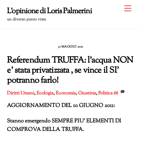
Skip
Me
L'opinione di Loris Palmerini
to
un diverso punto vista
content
31 MAGGIO 2011
Referendum TRUFFA: l’acqua NON
e’ stata privatizzata , se vince il SI’
potranno farlo!
Diritti Umani
,
Ecologia
,
Economia
,
Giustizia
,
Politica
66
AGGIORNAMENTO DEL 10 GIUGNO 2011:
Stanno emergendo SEMPRE PIU’ ELEMENTI DI
COMPROVA DELLA TRUFFA.