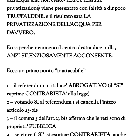
dell’acqua (che non esiste- non c’è nessuna
privatizzazione) viene presentato con falsità a dir poco
TRUFFALDINE. e il risultato sarà LA
PRIVATIZZAZIONE DELL’ACQUA PER
DAVVERO.
Ecco perché nemmeno il centro destra dice nulla,
ANZI SILENZIOSAMENTE ACCONSENTE.
Ecco un primo punto “inattacabile”
1 – il referendum in italia e’ ABROGATIVO (il “SI”
esprime CONTRARIETA’ alla legge)
2 – votando SI al referendum 1 si cancella l’intero
articolo 23-bis
3 – il comma 5 dell’art.23 bis afferma che le reti sono di
proprieta’ PUBBLICA
4 – se vince il SI’ si esprime CONTRARIETA’ anche