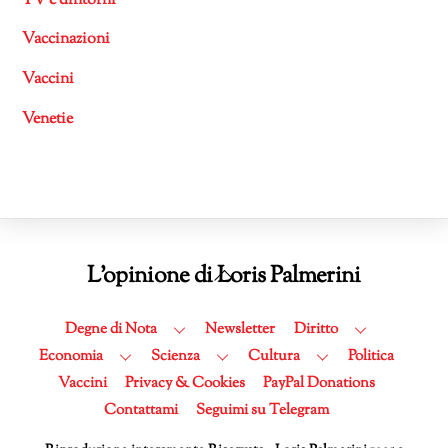
TV e dintorni
Vaccinazioni
Vaccini
Venetie
Back
L'opinione di Loris Palmerini
To
Top
Degne di Nota
Newsletter
Diritto
Economia
Scienza
Cultura
Politica
Vaccini
Privacy & Cookies
PayPal Donations
Contattami
Seguimi su Telegram