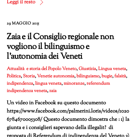
corso…
Leggi il resto
29 MAGGIO 2015
Zaia e il Consiglio regionale non
vogliono il bilinguismo e
l’autonomia dei Veneti
Attualità e storia del Popolo Veneto
,
Giustizia
,
Lingua veneta
,
Politica
,
Storia
,
Venetie
autonomia
,
bilinguismo
,
bugie
,
falsità
,
indipendenza
,
lingua veneta
,
minoranze
,
referendum
indipendenza veneta
,
zaia
Un video in Facebook su questo documento
https://www.facebook.com/palmerini.loris/videos/1020
6784670005308/ Questo documento dimostra che : 1) la
giunta e i consiglieri sapevano della illegalit? di
proposta di Referendum di indipendenza del Veneto 2)