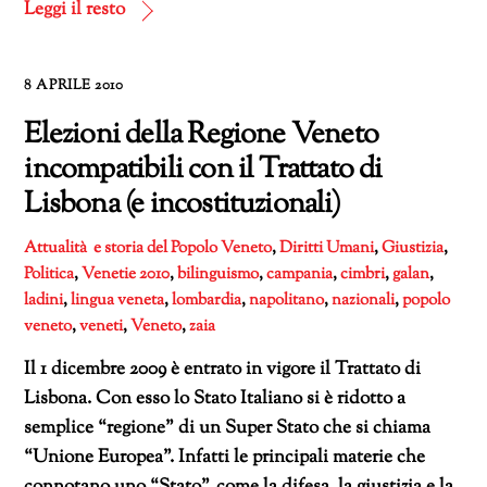
corso…
Leggi il resto
8 APRILE 2010
Elezioni della Regione Veneto
incompatibili con il Trattato di
Lisbona (e incostituzionali)
Attualità e storia del Popolo Veneto
,
Diritti Umani
,
Giustizia
,
Politica
,
Venetie
2010
,
bilinguismo
,
campania
,
cimbri
,
galan
,
ladini
,
lingua veneta
,
lombardia
,
napolitano
,
nazionali
,
popolo
veneto
,
veneti
,
Veneto
,
zaia
Il 1 dicembre 2009 è entrato in vigore il Trattato di
Lisbona. Con esso lo Stato Italiano si è ridotto a
semplice “regione” di un Super Stato che si chiama
“Unione Europea”. Infatti le principali materie che