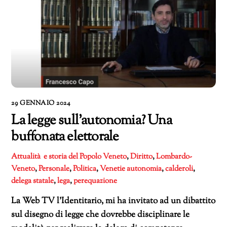
29 GENNAIO 2024
La legge sull’autonomia? Una
buffonata elettorale
Attualità e storia del Popolo Veneto
,
Diritto
,
Lombardo-
Veneto
,
Personale
,
Politica
,
Venetie
autonomia
,
calderoli
,
delega statale
,
lega
,
perequazione
La Web TV l’Identitario, mi ha invitato ad un dibattito
sul disegno di legge che dovrebbe disciplinare le