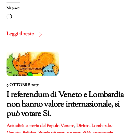
Mi piace:
Caricamento
in
corso…
Leggi il resto
9 OTTOBRE 2017
I referendum di Veneto e Lombardia
non hanno valore internazionale, si
può votare Si.
Attualità e storia del Popolo Veneto
,
Diritto
,
Lombardo-
Veneto
,
Politica
,
Storia
116 cost
,
117 cost
,
1866
,
autonomia
,