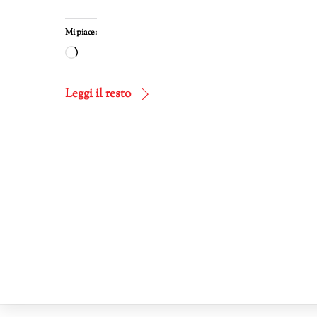
Mi piace:
Caricamento
in
corso…
Leggi il resto