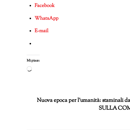
Facebook
WhatsApp
E-mail
Mi piace:
Caricamento
in
corso…
Nuova epoca per l’umanità: staminali da
SULLA COM