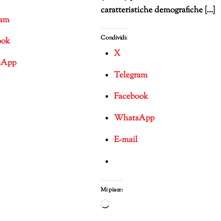
caratteristiche demografiche […]
ram
Condividi:
ook
X
sApp
Telegram
Facebook
WhatsApp
E-mail
mento
Mi piace:
Caricamento
in