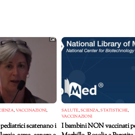
CIENZA
,
VACCINAZIONI
,
SALUTE
,
SCIENZA
,
STATISTICHE
,
VACCINAZIONI
 pediatrici scatenano i
I bambini NON vaccinati p