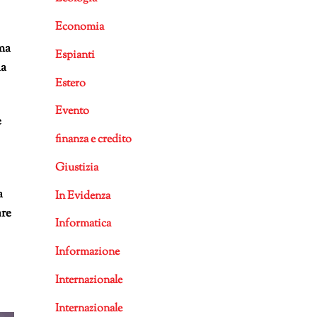
Economia
 ma
Espianti
la
Estero
Evento
e
finanza e credito
Giustizia
a
In Evidenza
are
Informatica
Informazione
Internazionale
Internazionale