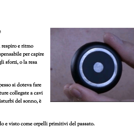
e
 respiro e ritmo
spensabile per capire
i sforzi, o la resa
pesso si doteva fare
ure collegate a cavi
isturbi del sonno, è
o e visto come orpelli primitivi del passato.