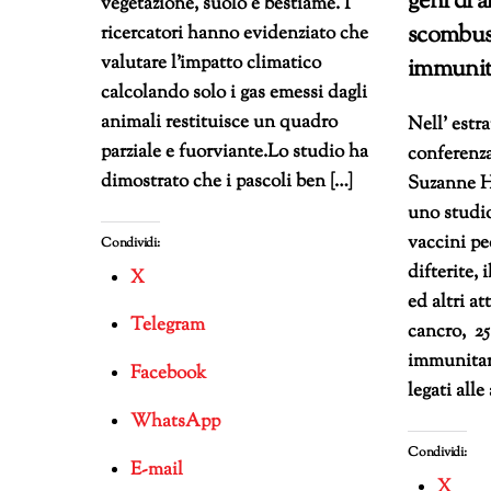
geni di a
vegetazione, suolo e bestiame. I
scombuss
ricercatori hanno evidenziato che
valutare l’impatto climatico
immunit
calcolando solo i gas emessi dagli
animali restituisce un quadro
Nell’ estr
parziale e fuorviante.Lo studio ha
conferenza
dimostrato che i pascoli ben […]
Suzanne H
uno studio
vaccini pe
Condividi:
difterite, 
X
ed altri at
Telegram
cancro, 25
immunitari
Facebook
legati alle
WhatsApp
Condividi:
E-mail
X