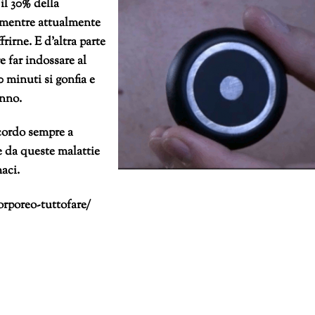
il 30% della
, mentre attualmente
rirne. E d’altra parte
e far indossare al
 minuti si gonfia e
onno.
icordo sempre a
e da queste malattie
aci.
orporeo-tuttofare/