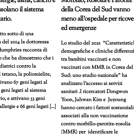
llergie, asma, cancro e
Morbillo, Rosolia e Parotite
olano il sistema
della Corea del Sud vanno
ario.
meno all’ospedale per ricove
ed emergenze
atto sotto di una
 del 2014 la dottoressa
Lo studio del 2021 “Caratteristi
umphries racconta di
demografiche e cliniche differenzi
 che ha dimostrato che i
tra bambini vaccinati e non
diatrici contro la
vaccinati con MMR in Corea del
il tetano, la poliomielite,
Sud: uno studio nazionale” ha
tivano 67 geni legati al
analizzato l’accesso ai servizi
 geni legati al sistema
sanitari .I ricercatori Dongwon
o, e attivano 33 geni
Yoon, Juhwan Kim e Juyoung
 allergie e 66 geni legati […]
hanno cercato i fattori sostanziali
associati alla non vaccinazione
contro morbillo-parotite-rosolia
(MMR) per identificare le