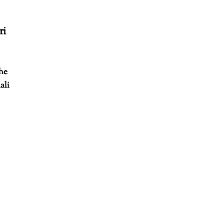
ri
che
ali