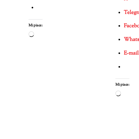
Teleg
Faceb
Mi piace:
Caricamento
What
in
corso…
E-mail
Mi piace:
Carica
in
corso…