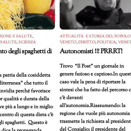
ZIONE E SALUTE
,
ATTUALITÀ E STORIA DEL POPOLO
,
SALUTE
,
SCIENZA
VENETO
,
DIRITTO
,
POLITICA
,
VENET
to degli spaghetti di
Autonomisti !!! PRRRT!
Trovo “Il Post” un giornale in
genere fazioso e capzioso.In ques
la patria della cosiddetta
caso vale la pena di riportare la
iterranea” che tutto il
sintesi che ha fatto del percorso 
nvidia perché favorisce
c’è davanti
r qualità e durata della
all’autonomia.Riassumendo: la
ive più a lungo e in miglio
regione che vuole più autonomia
 centro di questa dieta c’è
trasmette la richiesta al presiden
 gli spaghetti. Questo è
del Consiglio; il presidente del
 dice la propaganda