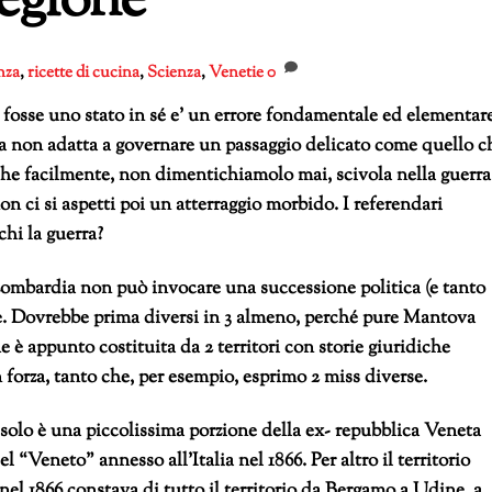
regione
nza
,
ricette di cucina
,
Scienza
,
Venetie
0
 fosse uno stato in sé e’ un errore fondamentale ed elementare
na non adatta a governare un passaggio delicato come quello c
che facilmente, non dimentichiamolo mai, scivola nella guerra
n ci si aspetti poi un atterraggio morbido. I referendari
chi la guerra?
 Lombardia non può invocare una successione politica (e tanto
e. Dovrebbe prima diversi in 3 almeno, perché pure Mantova
 è appunto costituita da 2 territori con storie giuridiche
 forza, tanto che, per esempio, esprimo 2 miss diverse.
 solo è una piccolissima porzione della ex- repubblica Veneta
 “Veneto” annesso all’Italia nel 1866. Per altro il territorio
nel 1866 constava di tutto il territorio da Bergamo a Udine, a