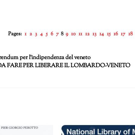
Pages:
1
2
3
4
5
6
7
8
9
10
11
12
13
14
15
16
17
18
rendum per l’indipendenza del veneto
A FARE PER LIBERARE IL LOMBARDO-VENETO