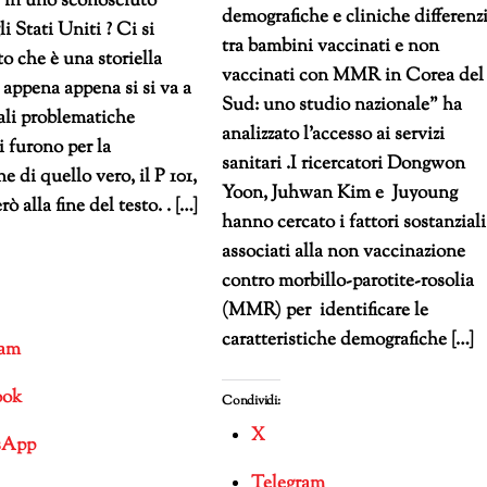
in uno sconosciuto
demografiche e cliniche differenzi
i Stati Uniti ? Ci si
tra bambini vaccinati e non
o che è una storiella
vaccinati con MMR in Corea del
e appena appena si si va a
Sud: uno studio nazionale” ha
ali problematiche
analizzato l’accesso ai servizi
i furono per la
sanitari .I ricercatori Dongwon
ne di quello vero, il P 101,
Yoon, Juhwan Kim e Juyoung
rò alla fine del testo. . […]
hanno cercato i fattori sostanziali
associati alla non vaccinazione
contro morbillo-parotite-rosolia
(MMR) per identificare le
caratteristiche demografiche […]
ram
ook
Condividi:
X
sApp
Telegram