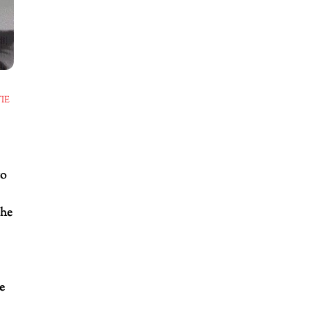
IE
to
che
te