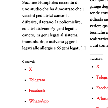
Computer 
Suzanne Humphries racconta di
garage degl
uno studio che ha dimostrato che i
rende cont
vaccini pediatrici contro la
ridicola s
difterite, il tetano, la poliomielite,
vedere qu
ed altri attivano 67 geni legati al
tecniche c
cancro, 25 geni legati al sistema
realizzazio
immunitario, e attivano 33 geni
a cui torne
legati alle allergie e 66 geni legati […]
Condividi:
Condividi:
X
X
Teleg
Telegram
Faceb
Facebook
What
WhatsApp