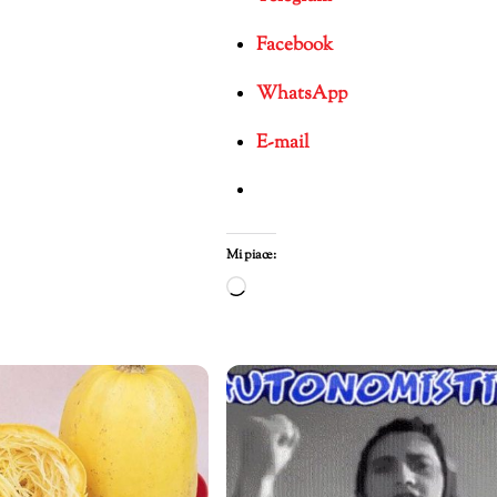
Facebook
WhatsApp
E-mail
mento
Mi piace:
Caricamento
in
corso…