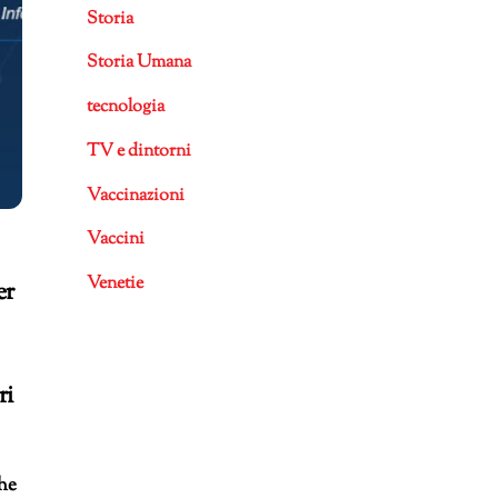
Storia
Storia Umana
tecnologia
TV e dintorni
Vaccinazioni
Vaccini
Venetie
er
ri
che