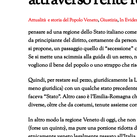
attraverso l’ente 
Attualità e storia del Popolo Veneto
,
Giustizia
,
In Evide
pensare ad una regione dello Stato italiano come
da principiante del diritto, certamente da perso
si propone, un passaggio quello di “secessione” 
Se si mette una scimmia alla guida di un aereo, no
vogliono il bene del popolo o uno strappo che ris
Quindi, per restare sul pezzo, giuridicamente la
meno giuridica) con un qualche stato precedent
faceva “Stato”. Altro caso è l’Emilia-Romagna che
diverse, oltre che da costumi, tenute assieme con
In altro modo la regione Veneto di oggi, che non
(forse un quinto), ma pure una porzione ridotta del
etnicamente veneto legalmente passato all’Italia 