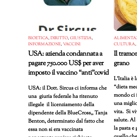
BIOETICA
,
DIRITTO
,
GIUSTIZIA
,
ALIMENTA
INFORMAZIONE
,
VACCINI
CULTURA
USA: azienda condannata a
Il tramon
pagare 750.000 US$ per aver
grano
imposto il vaccino “anti”covid
L’Italia è 
“dieta med
USA: il Dott. Sircus ci informa che
mondo ci i
una giuria federale ha ritenuto
una miglio
illegale il licenziamento della
vita. Si v
dipendente della BlueCross,, Tanja
salute. Al
Benton, determinato dal fatto che
la pasta e
essa non si era vaccinata
quello che