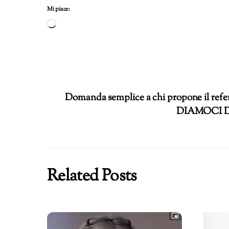
Mi piace:
Caricamento
in
corso…
Domanda semplice a chi propone il refe
DIAMOCI D
Related Posts