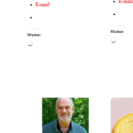
E-mail
E-mail
Mi piace:
Mi piace:
Carica
Caricamento
in
in
corso…
corso…