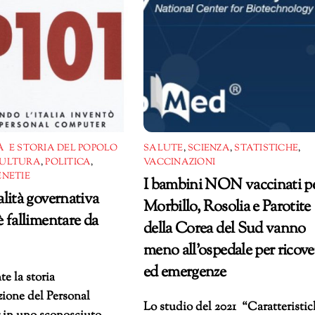
 E STORIA DEL POPOLO
SALUTE
,
SCIENZA
,
STATISTICHE
,
ULTURA
,
POLITICA
,
VACCINAZIONI
ENETIE
I bambini NON vaccinati p
lità governativa
Morbillo, Rosolia e Parotite
 fallimentare da
della Corea del Sud vanno
meno all’ospedale per ricove
ed emergenze
te la storia
zione del Personal
Lo studio del 2021 “Caratteristi