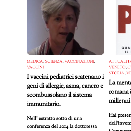
MEDICA
,
SCIENZA
,
VACCINAZIONI
,
ATTUALITÀ
VACCINI
VENETO
,
C
STORIA
,
V
I vaccini pediatrici scatenano i
La menta
geni di allergie, asma, cancro e
romana è
scombussolano il sistema
millenni
immunitario.
Hai presen
Nell’ estratto sotto di una
dell’inven
conferenza del 2014 la dottoressa