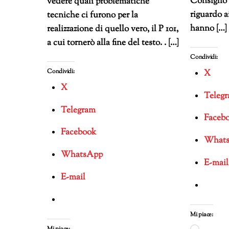
Consiglio 
vedere quali problematiche
riguardo a
tecniche ci furono per la
hanno […]
realizzazione di quello vero, il P 101,
a cui tornerò alla fine del testo. . […]
Condividi:
Condividi:
X
X
Teleg
Telegram
Faceb
Facebook
What
WhatsApp
E-mail
E-mail
Mi piace: