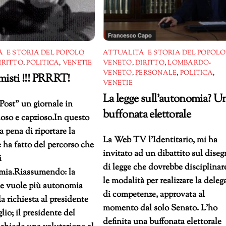
 E STORIA DEL POPOLO
ATTUALITÀ E STORIA DEL POPOLO
IRITTO
,
POLITICA
,
VENETIE
VENETO
,
DIRITTO
,
LOMBARDO-
VENETO
,
PERSONALE
,
POLITICA
,
isti !!! PRRRT!
VENETIE
La legge sull’autonomia? U
Post” un giornale in
buffonata elettorale
ioso e capzioso.In questo
a pena di riportare la
La Web TV l’Identitario, mi ha
e ha fatto del percorso che
invitato ad un dibattito sul dise
i
di legge che dovrebbe disciplinar
omia.Riassumendo: la
le modalità per realizzare la deleg
he vuole più autonomia
di competenze, approvata al
la richiesta al presidente
momento dal solo Senato. L’ho
lio; il presidente del
definita una buffonata elettorale