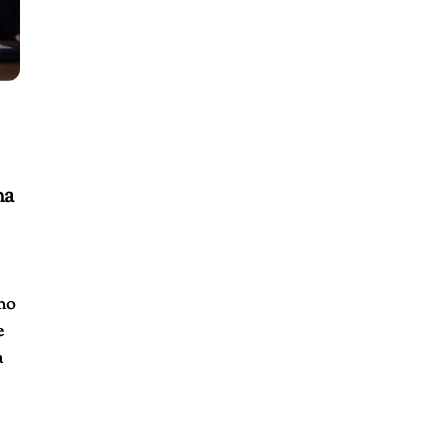
na
gno
e
a