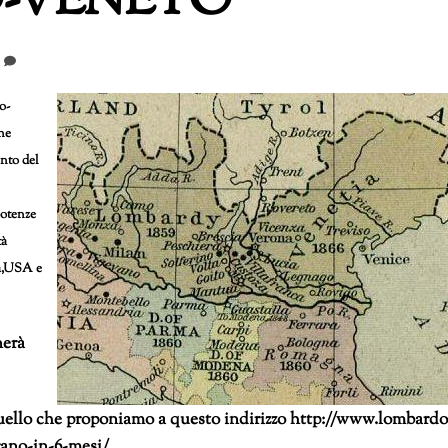
O-VENETO
o-
ne
anto del
potenze
tà
na,USA e
nerà
quello che proponiamo a questo indirizzo http://www.lombardo
rano-in-6-mesi/