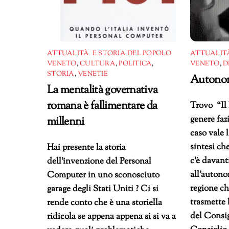
ATTUALITÀ E STORIA DEL POPOLO
ATTUALITÀ
VENETO
,
CULTURA
,
POLITICA
,
VENETO
,
D
STORIA
,
VENETIE
Autonom
La mentalità governativa
romana è fallimentare da
Trovo “Il 
genere faz
millenni
caso vale l
sintesi ch
Hai presente la storia
c’è davant
dell’invenzione del Personal
all’auton
Computer in uno sconosciuto
regione c
garage degli Stati Uniti ? Ci si
trasmette 
rende conto che è una storiella
del Consig
ridicola se appena appena si si va a