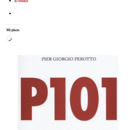
E-mail
Mi piace:
Caricamento
in
corso…