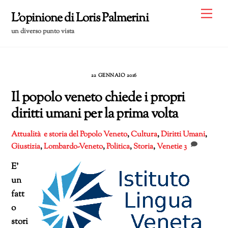
Skip
Me
L'opinione di Loris Palmerini
to
un diverso punto vista
content
22 GENNAIO 2016
Il popolo veneto chiede i propri
diritti umani per la prima volta
Attualità e storia del Popolo Veneto
,
Cultura
,
Diritti Umani
,
Giustizia
,
Lombardo-Veneto
,
Politica
,
Storia
,
Venetie
3
E’
un
fatt
o
stori