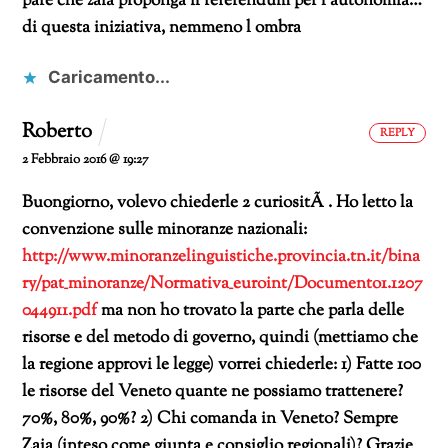
pare che zaia proponga il referendum per l autonomia…
di questa iniziativa, nemmeno l ombra
Caricamento...
Roberto
REPLY
2 Febbraio 2016 @ 19:27
Buongiorno, volevo chiederle 2 curiositÃ . Ho letto la
convenzione sulle minoranze nazionali:
http://www.minoranzelinguistiche.provincia.tn.it/bina
ry/pat_minoranze/Normativa_euroint/Documento1.1207
044911.pdf
ma non ho trovato la parte che parla delle
risorse e del metodo di governo, quindi (mettiamo che
la regione approvi le legge) vorrei chiederle:
1) Fatte 100
le risorse del Veneto quante ne possiamo trattenere?
70%, 80%, 90%?
2) Chi comanda in Veneto? Sempre
Zaia (inteso come giunta e consiglio regionali)?
Grazie