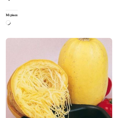
Mi piace:
Caricamento
in
corso…