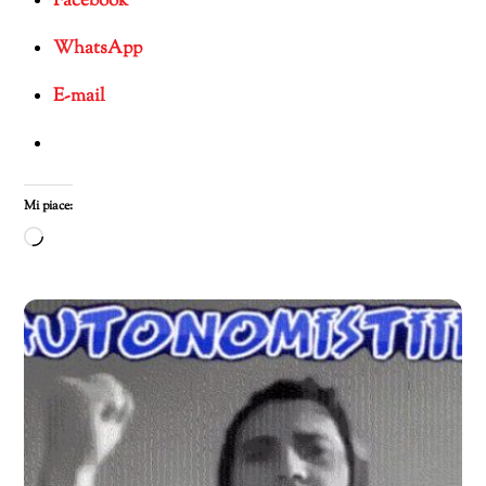
Facebook
WhatsApp
E-mail
Mi piace:
Caricamento
in
corso…