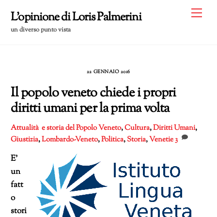
Skip
Me
L'opinione di Loris Palmerini
to
un diverso punto vista
content
22 GENNAIO 2016
Il popolo veneto chiede i propri
diritti umani per la prima volta
Attualità e storia del Popolo Veneto
,
Cultura
,
Diritti Umani
,
Giustizia
,
Lombardo-Veneto
,
Politica
,
Storia
,
Venetie
3
E’
un
fatt
o
stori