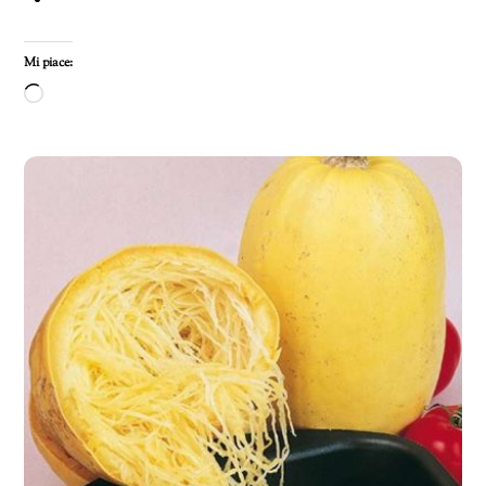
Mi piace:
Caricamento
in
corso…