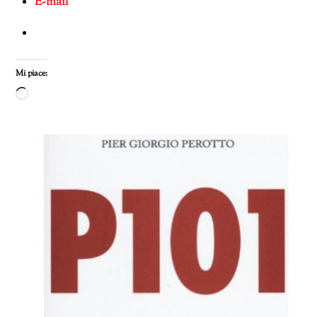
E-mail
Mi piace:
Caricamento
in
corso…