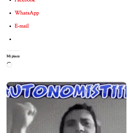
Facebook
WhatsApp
E-mail
Mi piace:
Caricamento
in
corso…