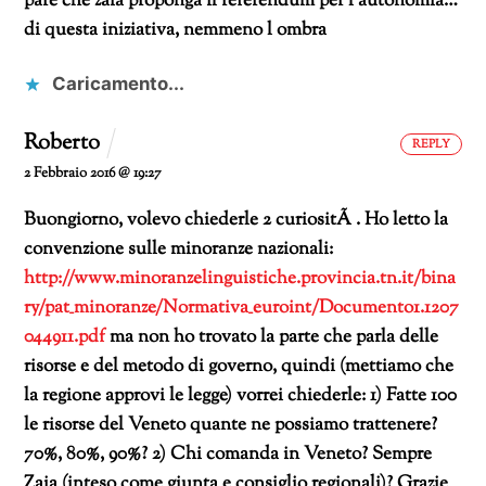
pare che zaia proponga il referendum per l autonomia…
di questa iniziativa, nemmeno l ombra
Caricamento...
Roberto
REPLY
2 Febbraio 2016 @ 19:27
Buongiorno, volevo chiederle 2 curiositÃ . Ho letto la
convenzione sulle minoranze nazionali:
http://www.minoranzelinguistiche.provincia.tn.it/bina
ry/pat_minoranze/Normativa_euroint/Documento1.1207
044911.pdf
ma non ho trovato la parte che parla delle
risorse e del metodo di governo, quindi (mettiamo che
la regione approvi le legge) vorrei chiederle:
1) Fatte 100
le risorse del Veneto quante ne possiamo trattenere?
70%, 80%, 90%?
2) Chi comanda in Veneto? Sempre
Zaia (inteso come giunta e consiglio regionali)?
Grazie