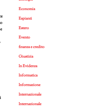
Economia
te
Espianti
no
Estero
 e
Evento
o
finanza e credito
Giustizia
In Evidenza
Informatica
Informazione
Internazionale
i
Internazionale