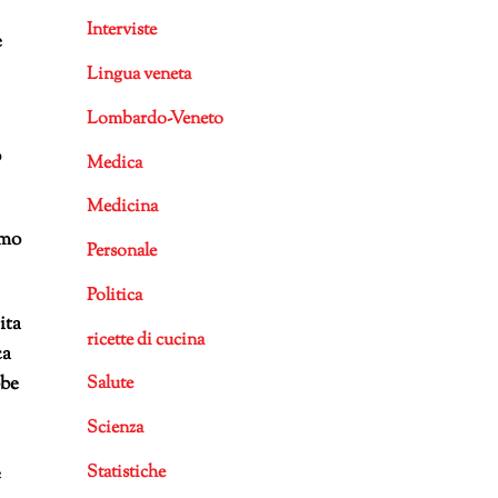
Interviste
e
Lingua veneta
Lombardo-Veneto
o
Medica
Medicina
imo
Personale
Politica
ita
ricette di cucina
ca
bbe
Salute
Scienza
Statistiche
è