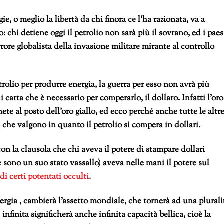
, o meglio la libertà da chi finora ce l’ha razionata, va a
 chi detiene oggi il petrolio non sarà più il sovrano, ed i paes
rore globalista della invasione militare mirante al controllo
olio per produrre energia, la guerra per esso non avrà più
carta che è necessario per comperarlo, il dollaro. Infatti l’oro
ete al posto dell’oro giallo, ed ecco perché anche tutte le altr
 che valgono in quanto il petrolio si compera in dollari.
on la clausola che chi aveva il potere di stampare dollari
e sono un suo stato vassallo) aveva nelle mani il potere sul
di certi potentati occulti
.
rgia , cambierà l’assetto mondiale, che tornerà ad una plurali
infinita significherà anche infinita capacità bellica, cioè la