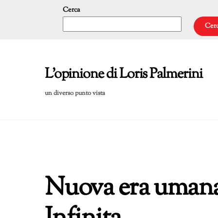
Skip
Cerca
to
Cer
content
L'opinione di Loris Palmerini
un diverso punto vista
Nuova era umana: