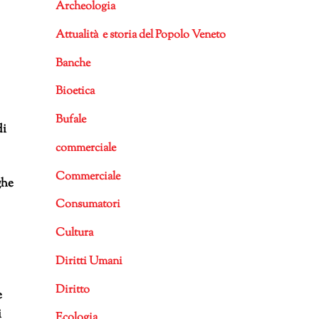
Archeologia
Attualità e storia del Popolo Veneto
Banche
Bioetica
Bufale
di
commerciale
Commerciale
ghe
Consumatori
Cultura
Diritti Umani
Diritto
e
i
Ecologia