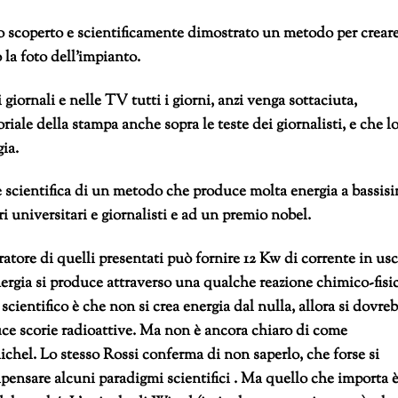
tato scoperto e scientificamente dimostrato un metodo per crear
 foto dell’impianto.
i giornali e nelle TV tutti i giorni, anzi venga sottaciuta,
riale della stampa anche sopra le teste dei giornalisti, e che l
gia.
ne scientifica di un metodo che produce molta energia a bassis
ri universitari e giornalisti e ad un premio nobel.
tore di quelli presentati può fornire 12 Kw di corrente in usc
nergia si produce attraverso una qualche reazione chimico-fisi
scientifico è che non si crea energia dal nulla, allora si dovre
uce scorie radioattive. Ma non è ancora chiaro di come
 nichel. Lo stesso Rossi conferma di non saperlo, che forse si
ripensare alcuni paradigmi scientifici . Ma quello che importa 