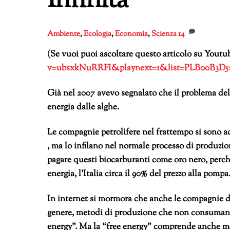
Infinita
Ambiente
,
Ecologia
,
Economia
,
Scienza
14
(Se vuoi puoi ascoltare questo articolo su Yout
v=ubsxkNuRRFI&playnext=1&list=PLB00B3D
Già nel 2007 avevo segnalato che il problema dell
energia dalle alghe.
Le compagnie petrolifere nel frattempo si sono 
, ma lo infilano nel normale processo di produzio
pagare questi biocarburanti come oro nero, perché
energia, l’Italia circa il 90% del prezzo alla pompa
In internet si mormora che anche le compagnie di
genere, metodi di produzione che non consumano
energy”. Ma la “free energy” comprende anche met