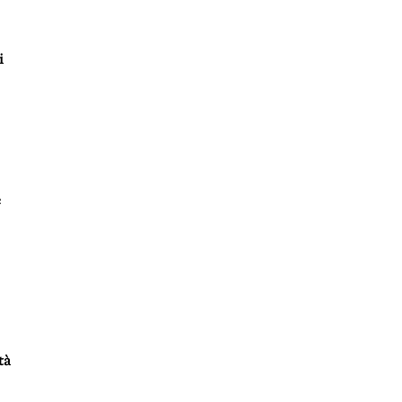
i
e
tà