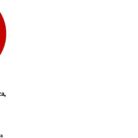
ca,
da