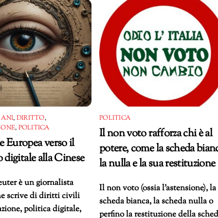
MANI
,
DIRITTO
,
POLITICA
IONE
,
POLITICA
Il non voto rafforza chi è al
 Europea verso il
potere, come la scheda bian
 digitale alla Cinese
la nulla e la sua restituzione
ter è un giornalista
Il non voto (ossia l’astensione), la
 scrive di diritti civili
scheda bianca, la scheda nulla o
zione, politica digitale,
perfino la restituzione della sche