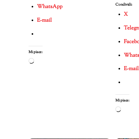
Condividi:
WhatsApp
X
E-mail
Teleg
Faceb
Mi piace:
What
Caricamento
E-mail
in
corso…
Mi piace:
Carica
in
corso…