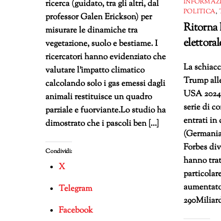
INFORMAZ
ricerca (guidato, tra gli altri, dal
POLITICA
,
professor Galen Erickson) per
Ritorna l
misurare le dinamiche tra
elettora
vegetazione, suolo e bestiame. I
ricercatori hanno evidenziato che
La schiacc
valutare l’impatto climatico
Trump alle
calcolando solo i gas emessi dagli
USA 2024 
animali restituisce un quadro
serie di c
parziale e fuorviante.Lo studio ha
entrati in 
dimostrato che i pascoli ben […]
(Germania 
Forbes div
Condividi:
hanno trat
X
particola
aumentato 
Telegram
290Miliar
Facebook