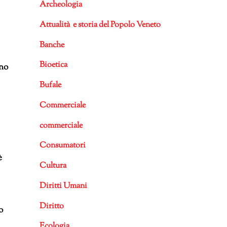
Archeologia
Attualità e storia del Popolo Veneto
Banche
Bioetica
uno
Bufale
Commerciale
commerciale
Consumatori
è
Cultura
Diritti Umani
Diritto
o
Ecologia