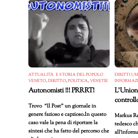
ATTUALITÀ E STORIA DEL POPOLO
DIRITTI U
VENETO
,
DIRITTO
,
POLITICA
,
VENETIE
INFORMAZ
Autonomisti !!! PRRRT!
L’Unione
controllo
Trovo “Il Post” un giornale in
genere fazioso e capzioso.In questo
Markus Reu
caso vale la pena di riportare la
tedesco che
sintesi che ha fatto del percorso che
all’informa