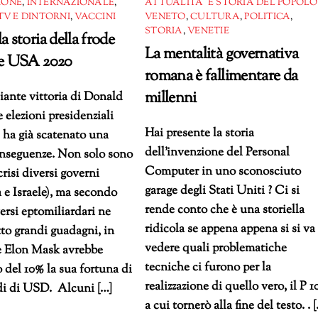
IONE
,
INTERNAZIONALE
,
ATTUALITÀ E STORIA DEL POPOLO
TV E DINTORNI
,
VACCINI
VENETO
,
CULTURA
,
POLITICA
,
STORIA
,
VENETIE
a storia della frode
La mentalità governativa
le USA 2020
romana è fallimentare da
millenni
iante vittoria di Donald
 elezioni presidenziali
Hai presente la storia
ha già scatenato una
dell’invenzione del Personal
onseguenze. Non solo sono
Computer in uno sconosciuto
crisi diversi governi
garage degli Stati Uniti ? Ci si
e Israele), ma secondo
rende conto che è una storiella
ersi eptomiliardari ne
ridicola se appena appena si si va
to grandi guadagni, in
vedere quali problematiche
re Elon Mask avrebbe
tecniche ci furono per la
del 10% la sua fortuna di
realizzazione di quello vero, il P 10
di di USD. Alcuni […]
a cui tornerò alla fine del testo. . 