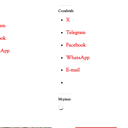
Condividi:
X
ram
Telegram
ook
Facebook
sApp
WhatsApp
E-mail
Mi piace:
mento
Caricamento
in
corso…