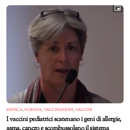
corso…
MEDICA
,
SCIENZA
,
VACCINAZIONI
,
VACCINI
I vaccini pediatrici scatenano i geni di allergie,
asma, cancro e scombussolano il sistema