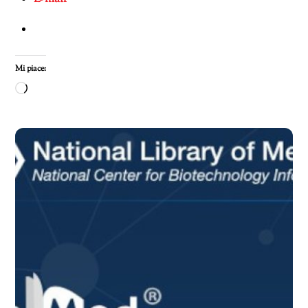
Mi piace:
Caricamento
in
corso…