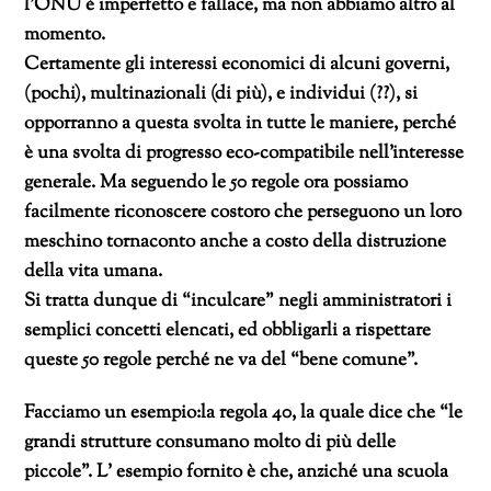
l’ONU è imperfetto e fallace, ma non abbiamo altro al
momento.
Certamente gli interessi economici di alcuni governi,
(pochi), multinazionali (di più), e individui (??), si
opporranno a questa svolta in tutte le maniere, perché
è una svolta di progresso eco-compatibile nell’interesse
generale. Ma seguendo le 50 regole ora possiamo
facilmente riconoscere costoro che perseguono un loro
meschino tornaconto anche a costo della distruzione
della vita umana.
Si tratta dunque di “inculcare” negli amministratori i
semplici concetti elencati, ed obbligarli a rispettare
queste 50 regole perché ne va del “bene comune”.
Facciamo un esempio:la regola 40, la quale dice che “le
grandi strutture consumano molto di più delle
piccole”. L’ esempio fornito è che, anziché una scuola