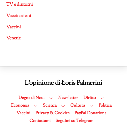
TV e dintorni
Vaccinazioni
Vaccini
Venetie
Back
L'opinione di Loris Palmerini
To
Top
Degne di Nota
Newsletter
Diritto
Economia
Scienza
Cultura
Politica
Vaccini
Privacy & Cookies
PayPal Donations
Contattami
Seguimi su Telegram