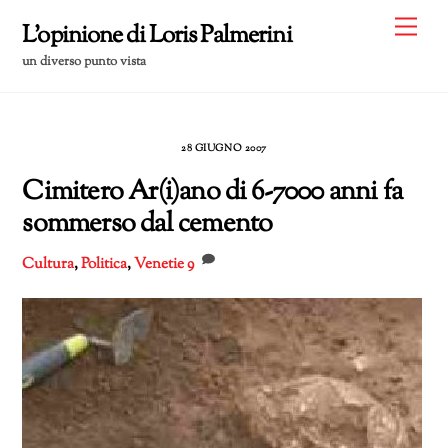
Skip
Me
L'opinione di Loris Palmerini
to
un diverso punto vista
content
28 GIUGNO 2007
Cimitero Ar(i)ano di 6-7000 anni fa
sommerso dal cemento
Cultura
,
Politica
,
Venetie
9