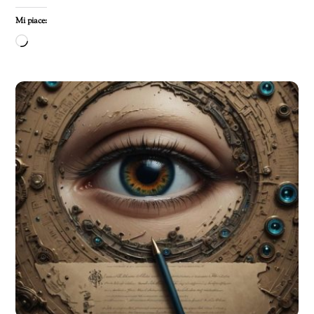
Mi piace:
Caricamento
in
corso…