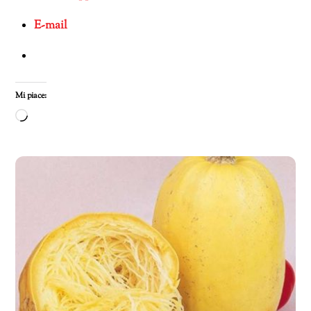
E-mail
Mi piace:
Caricamento
in
corso…