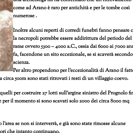
una archeologa mi ha confermato che un ritrovamento
come ad Arano è raro per antichità e per le tombe così
numerose .
Inoltre alcuni reperti di corredi funebri fanno pensare 
la necropoli potrebbe essere addirittura del periodo del
rame ovvero 5300 – 4000 a.C., ossia dai 6000 ai 7000 an
fa, facendone un sito eccezionale, se si scaverà secondo
scienza.
Per altro propendono per l’eccezionalità di Arano il fatt
a circa 500m sono stati ritrovati i resti di un villaggio coevo.
quelli per costruire 27 lotti sull’argine sinistro del Prognolo fi
 e per il momento si sono scavati solo 2000 dei circa 8000 mq
area se non si interverrà, e già sono state rimosse alcune
vori che intanto continuano.