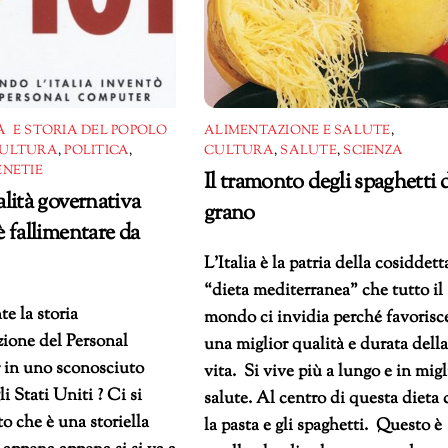
 E STORIA DEL POPOLO
ALIMENTAZIONE E SALUTE
,
ULTURA
,
POLITICA
,
CULTURA
,
SALUTE
,
SCIENZA
ENETIE
Il tramonto degli spaghetti d
lità governativa
grano
 fallimentare da
L’Italia è la patria della cosiddett
“dieta mediterranea” che tutto il
te la storia
mondo ci invidia perché favorisc
zione del Personal
una miglior qualità e durata dell
in uno sconosciuto
vita. Si vive più a lungo e in migl
i Stati Uniti ? Ci si
salute. Al centro di questa dieta 
o che è una storiella
la pasta e gli spaghetti. Questo è