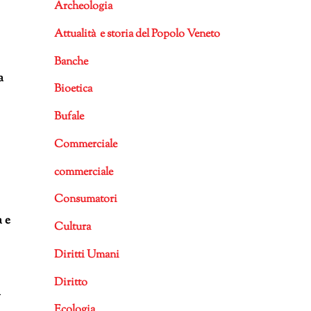
Archeologia
Attualità e storia del Popolo Veneto
Banche
a
Bioetica
Bufale
Commerciale
commerciale
Consumatori
a e
Cultura
Diritti Umani
Diritto
a
Ecologia