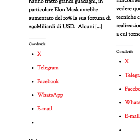
ridicola s
hanno tratto grandi guadagni, in
vedere qu
particolare Elon Mask avrebbe
tecniche c
aumentato del 10% la sua fortuna di
realizzazio
290Miliardi di USD. Alcuni […]
a cui torne
Condividi:
Condividi:
X
X
Telegram
Teleg
Facebook
Faceb
WhatsApp
What
E-mail
E-mail