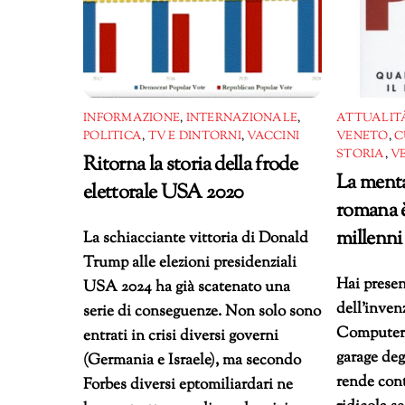
INFORMAZIONE
,
INTERNAZIONALE
,
ATTUALITÀ
POLITICA
,
TV E DINTORNI
,
VACCINI
VENETO
,
C
STORIA
,
V
Ritorna la storia della frode
La menta
elettorale USA 2020
romana è
millenni
La schiacciante vittoria di Donald
Trump alle elezioni presidenziali
Hai presen
USA 2024 ha già scatenato una
dell’inven
serie di conseguenze. Non solo sono
Computer 
entrati in crisi diversi governi
garage degl
(Germania e Israele), ma secondo
rende cont
Forbes diversi eptomiliardari ne