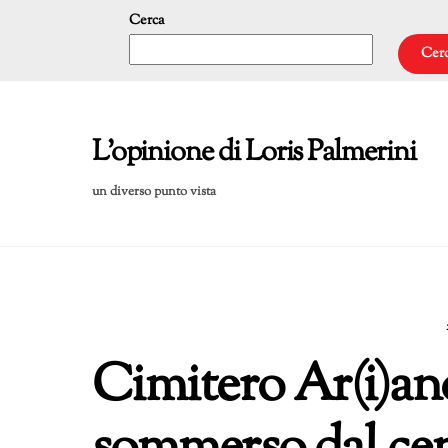
Skip
Cerca
to
Cer
content
L'opinione di Loris Palmerini
un diverso punto vista
Cimitero Ar(i)ano