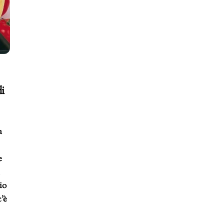
i
a
e
a
io
c’è