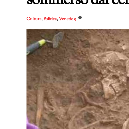
sommerso dal ce
Cultura
,
Politica
,
Venetie
9