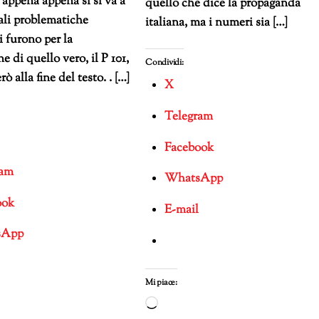
e appena appena si si va a
quello che dice la propaganda
ali problematiche
italiana, ma i numeri sia […]
i furono per la
ne di quello vero, il P 101,
Condividi:
rò alla fine del testo. . […]
X
Telegram
Facebook
ram
WhatsApp
ook
E-mail
sApp
Mi piace:
Caricamento