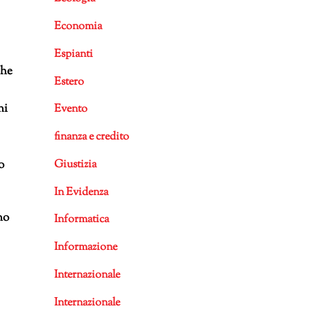
Economia
Espianti
che
Estero
ni
Evento
finanza e credito
Giustizia
o
In Evidenza
no
Informatica
Informazione
Internazionale
Internazionale