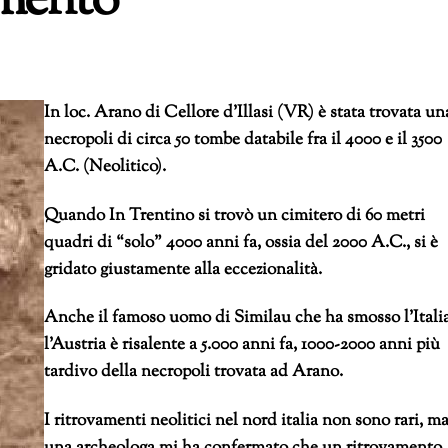
mento
In loc. Arano di Cellore d’Illasi (VR) è stata trovata un
necropoli di circa 50 tombe databile fra il 4000 e il 3500
A.C. (Neolitico).
Quando In Trentino si trovò un cimitero di 60 metri
quadri di “solo” 4000 anni fa, ossia del 2000 A.C., si è
gridato giustamente alla eccezionalità.
Anche il famoso uomo di Similau che ha smosso l’Itali
l’Austria è risalente a 5.000 anni fa, 1000-2000 anni più
tardivo della necropoli trovata ad Arano.
I ritrovamenti neolitici nel nord italia non sono rari, m