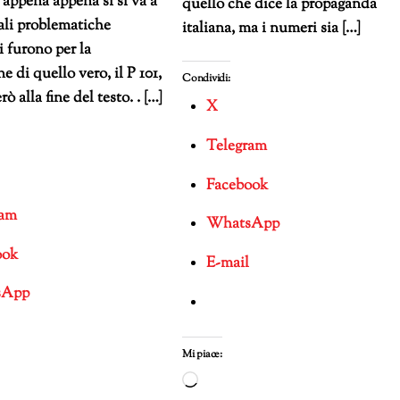
e appena appena si si va a
quello che dice la propaganda
ali problematiche
italiana, ma i numeri sia […]
i furono per la
ne di quello vero, il P 101,
Condividi:
rò alla fine del testo. . […]
X
Telegram
Facebook
ram
WhatsApp
ook
E-mail
sApp
Mi piace:
Caricamento