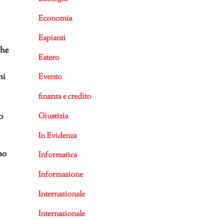
Economia
Espianti
che
Estero
ni
Evento
finanza e credito
Giustizia
o
In Evidenza
no
Informatica
Informazione
Internazionale
Internazionale