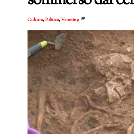
sommerso dal ce
Cultura
,
Politica
,
Venetie
9