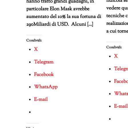
ridicola s
hanno tratto grandi guadagni, in
vedere qu
particolare Elon Mask avrebbe
tecniche c
aumentato del 10% la sua fortuna di
realizzazio
290Miliardi di USD. Alcuni […]
a cui torne
Condividi:
Condividi:
X
X
Telegram
Teleg
Facebook
Faceb
WhatsApp
What
E-mail
E-mail