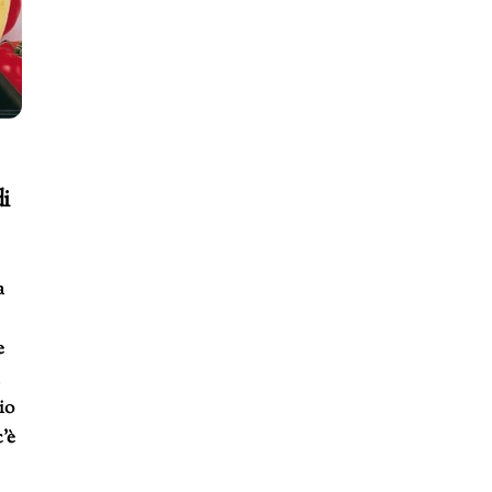
i
a
e
a
io
c’è