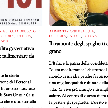
 E STORIA DEL POPOLO
ALIMENTAZIONE E SALUTE
,
ULTURA
,
POLITICA
,
CULTURA
,
SALUTE
,
SCIENZA
ENETIE
Il tramonto degli spaghetti d
lità governativa
grano
 fallimentare da
L’Italia è la patria della cosiddett
“dieta mediterranea” che tutto il
te la storia
mondo ci invidia perché favorisc
zione del Personal
una miglior qualità e durata dell
in uno sconosciuto
vita. Si vive più a lungo e in migl
i Stati Uniti ? Ci si
salute. Al centro di questa dieta 
o che è una storiella
la pasta e gli spaghetti. Questo è