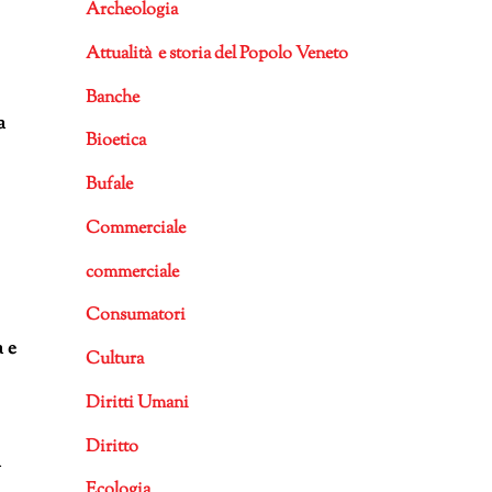
Archeologia
Attualità e storia del Popolo Veneto
Banche
a
Bioetica
Bufale
Commerciale
commerciale
Consumatori
a e
Cultura
Diritti Umani
Diritto
a
Ecologia