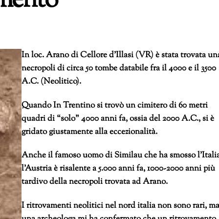
mento
In loc. Arano di Cellore d’Illasi (VR) è stata trovata un
necropoli di circa 50 tombe databile fra il 4000 e il 3500
A.C. (Neolitico).
Quando In Trentino si trovò un cimitero di 60 metri
quadri di “solo” 4000 anni fa, ossia del 2000 A.C., si è
gridato giustamente alla eccezionalità.
Anche il famoso uomo di Similau che ha smosso l’Itali
l’Austria è risalente a 5.000 anni fa, 1000-2000 anni più
tardivo della necropoli trovata ad Arano.
I ritrovamenti neolitici nel nord italia non sono rari, m