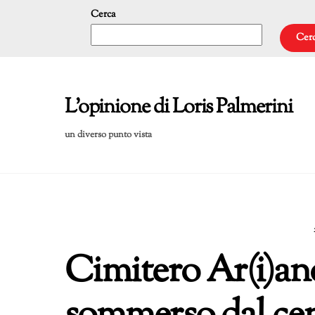
Skip
Cerca
to
Cer
content
L'opinione di Loris Palmerini
un diverso punto vista
Cimitero Ar(i)ano