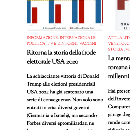
INFORMAZIONE
,
INTERNAZIONALE
,
ATTUALITÀ
POLITICA
,
TV E DINTORNI
,
VACCINI
VENETO
,
C
STORIA
,
V
Ritorna la storia della frode
La menta
elettorale USA 2020
romana è
millenni
La schiacciante vittoria di Donald
Trump alle elezioni presidenziali
Hai presen
USA 2024 ha già scatenato una
dell’inven
serie di conseguenze. Non solo sono
Computer 
entrati in crisi diversi governi
garage degl
(Germania e Israele), ma secondo
rende cont
Forbes diversi eptomiliardari ne