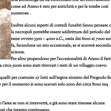
una archeologa mi ha confermato che un ritrovamento
come ad Arano è raro per antichità e per le tombe così
numerose .
Inoltre alcuni reperti di corredi funebri fanno pensare 
la necropoli potrebbe essere addirittura del periodo del
rame ovvero 5300 – 4000 a.C., ossia dai 6000 ai 7000 an
fa, facendone un sito eccezionale, se si scaverà secondo
scienza.
Per altro propendono per l’eccezionalità di Arano il fatt
a circa 500m sono stati ritrovati i resti di un villaggio coevo.
quelli per costruire 27 lotti sull’argine sinistro del Prognolo fi
 e per il momento si sono scavati solo 2000 dei circa 8000 mq
area se non si interverrà, e già sono state rimosse alcune
vori che intanto continuano.