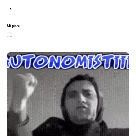
Mi piace:
Caricamento
in
corso…