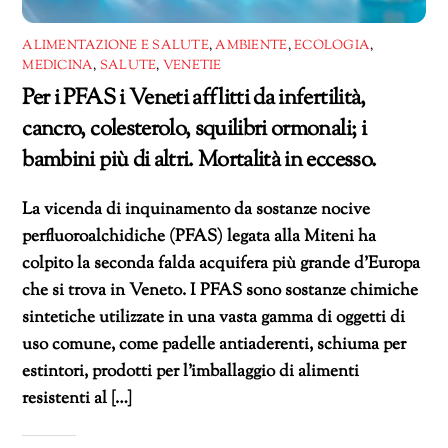
ALIMENTAZIONE E SALUTE
,
AMBIENTE
,
ECOLOGIA
,
MEDICINA
,
SALUTE
,
VENETIE
Per i PFAS i Veneti afflitti da infertilità,
cancro, colesterolo, squilibri ormonali; i
bambini più di altri. Mortalità in eccesso.
La vicenda di inquinamento da sostanze nocive
perfluoroalchidiche (PFAS) legata alla Miteni ha
colpito la seconda falda acquifera più grande d’Europa
che si trova in Veneto. I PFAS sono sostanze chimiche
sintetiche utilizzate in una vasta gamma di oggetti di
uso comune, come padelle antiaderenti, schiuma per
estintori, prodotti per l’imballaggio di alimenti
resistenti al […]