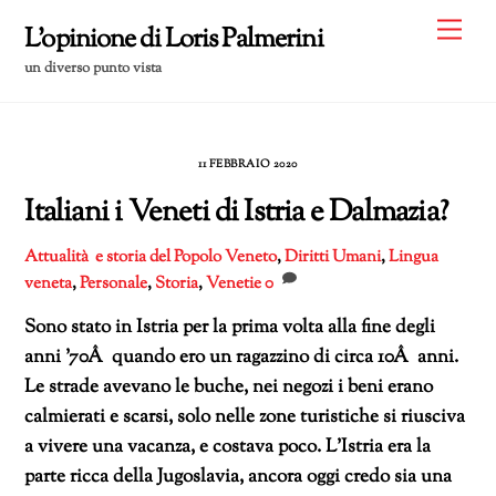
Skip
Me
L'opinione di Loris Palmerini
to
un diverso punto vista
content
11 FEBBRAIO 2020
Italiani i Veneti di Istria e Dalmazia?
Attualità e storia del Popolo Veneto
,
Diritti Umani
,
Lingua
veneta
,
Personale
,
Storia
,
Venetie
0
Sono stato in Istria per la prima volta alla fine degli
anni ’70Â quando ero un ragazzino di circa 10Â anni.
Le strade avevano le buche, nei negozi i beni erano
calmierati e scarsi, solo nelle zone turistiche si riusciva
a vivere una vacanza, e costava poco. L’Istria era la
parte ricca della Jugoslavia, ancora oggi credo sia una