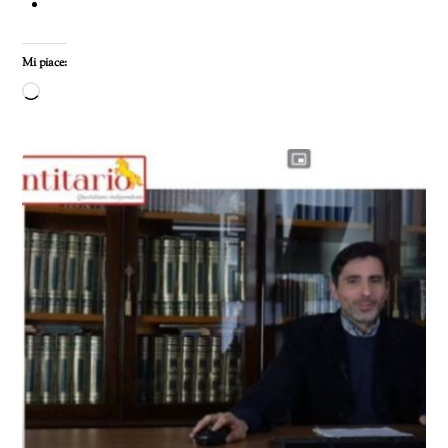
Mi piace:
Caricamento
in
corso…