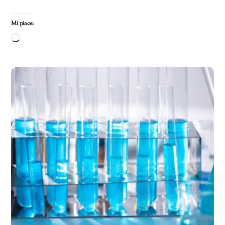
Mi piace:
Caricamento
in
corso…