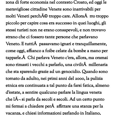
zona di forte economia nel contesto Croato, ed oggi le
meravigliose cittadine Venete sono inarrivabili per
molti Veneti perchÃ© troppo care. AlloraÂ rro troppo
piccolo per capire cosa era successo in quei luoghi, gli
stessi turisti non ne erano consapevoli, e non trovavo
strano che ci fossero tante persone che parlavano
Veneto. E tuttiÂ passavamo ignari e tranquillamente,
come oggi, affianco a foibe celate da bombe a mano per
tapparle.Â Chi parlava Veneto c’era, allora, ma oramai
sono rimasti i vecchi a parlarlo, una civiltÃ millenaria
che sta sparendo grazie ad un genocidio. Quando sono
tornato da adulto, nei primi anni del 2000, la pulizia
etnica era continuata a tal punto da farsi fatica, almeno
d’estate, a sentire qualcuno parlare la lingua veneta
che lÃ¬ si parla da secoli e secoli. Ad un certo punto
mi fermai a chiedere perÂ affittare una stanza per la
vacanza, e chiesi informazioni parlando in Italiano,