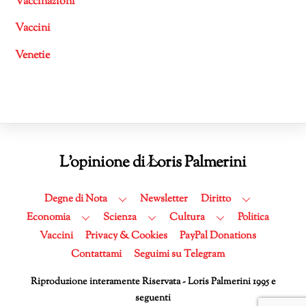
Vaccinazioni
Vaccini
Venetie
Back
L'opinione di Loris Palmerini
To
Top
Degne di Nota
Newsletter
Diritto
Economia
Scienza
Cultura
Politica
Vaccini
Privacy & Cookies
PayPal Donations
Contattami
Seguimi su Telegram
Riproduzione interamente Riservata - Loris Palmerini 1995 e
seguenti