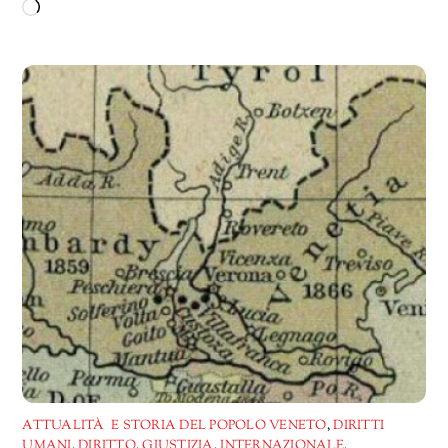
Caricamento
in
corso…
ATTUALITÀ E STORIA DEL POPOLO VENETO
,
DIRITTI
UMANI
,
DIRITTO
,
GIUSTIZIA
,
INTERNAZIONALE
,