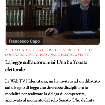
ATTUALITÀ E STORIA DEL POPOLO VENETO
,
DIRITTO
,
LOMBARDO-VENETO
,
PERSONALE
,
POLITICA
,
VENETIE
La legge sull’autonomia? Una buffonata
elettorale
La Web TV l’Identitario, mi ha invitato ad un dibattito
sul disegno di legge che dovrebbe disciplinare le
modalità per realizzare la delega di competenze,
approvata al momento dal solo Senato. L’ho definita