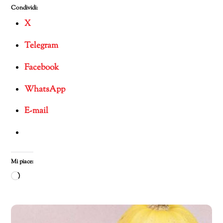
Condividi:
X
Telegram
Facebook
WhatsApp
E-mail
Mi piace:
Caricamento
in
corso…