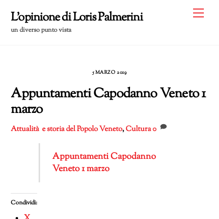
Skip
Me
L'opinione di Loris Palmerini
to
un diverso punto vista
content
5 MARZO 2019
Appuntamenti Capodanno Veneto 1
marzo
Attualità e storia del Popolo Veneto
,
Cultura
0
Appuntamenti Capodanno
Veneto 1 marzo
Condividi:
X