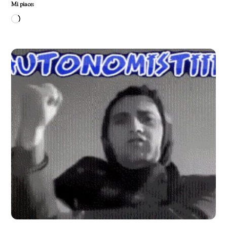
Mi piace:
Caricamento
in
corso…