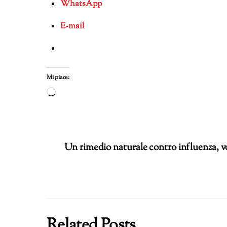
WhatsApp
E-mail
Mi piace:
Caricamento
in
corso…
Un rimedio naturale contro influenza, v
Related Posts