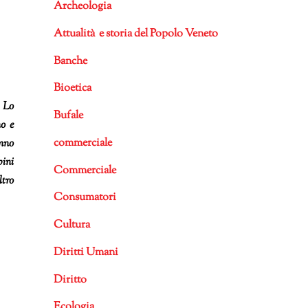
Archeologia
Attualità e storia del Popolo Veneto
Banche
Bioetica
. Lo
Bufale
no e
commerciale
nno
bini
Commerciale
ltro
Consumatori
Cultura
Diritti Umani
Diritto
Ecologia