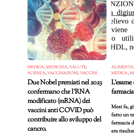
MEDICA
,
MEDICINA
,
SALUTE
,
ALIMENTA
SCIENZA
,
VACCINAZIONI
,
VACCINI
MEDICA
,
M
Due Nobel premiati nel 2023
L’esame 
confermano che l’RNA
farmacia
modificato (mRNA) dei
Mesi fa, g
vaccini anti COVID può
fatto un t
contribuire allo sviluppo del
farmacia d
cancro.
era risulta