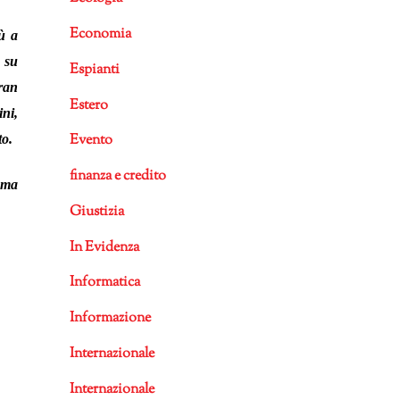
Economia
ù a
 su
Espianti
ran
Estero
ni,
Evento
to.
finanza e credito
ema
Giustizia
In Evidenza
Informatica
Informazione
Internazionale
Internazionale