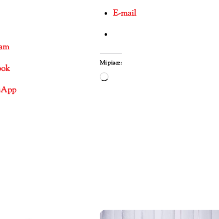
E-mail
ram
Mi piace:
ook
Caricamento
sApp
in
corso…
mento