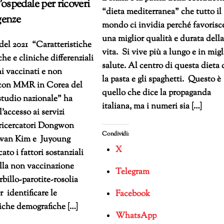
’ospedale per ricoveri
“dieta mediterranea” che tutto il
genze
mondo ci invidia perché favorisc
una miglior qualità e durata dell
del 2021 “Caratteristiche
vita. Si vive più a lungo e in migl
he e cliniche differenziali
salute. Al centro di questa dieta 
i vaccinati e non
la pasta e gli spaghetti. Questo è
 con MMR in Corea del
quello che dice la propaganda
studio nazionale” ha
italiana, ma i numeri sia […]
l’accesso ai servizi
I ricercatori Dongwon
Condividi:
wan Kim e Juyoung
X
ato i fattori sostanziali
alla non vaccinazione
Telegram
billo-parotite-rosolia
 identificare le
Facebook
tiche demografiche […]
WhatsApp