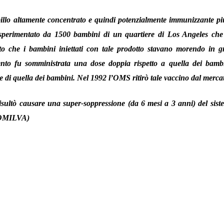
billo altamente concentrato e quindi potenzialmente immunizzante pi
perimentato da 1500 bambini di un quartiere di Los Angeles che
to che i bambini iniettati con tale prodotto stavano morendo in g
nto fu somministrata una dose doppia rispetto a quella dei bambi
 di quella dei bambini. Nel 1992 l’OMS ritirò tale vaccino dal merca
risultò causare una super-soppressione (da 6 mesi a 3 anni) del sist
COMILVA)