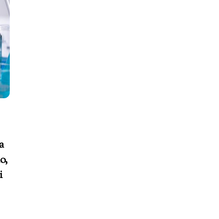
a
o,
i