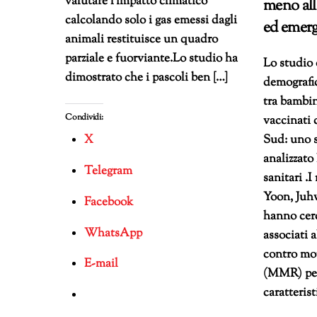
valutare l’impatto climatico
meno all
calcolando solo i gas emessi dagli
ed emer
animali restituisce un quadro
parziale e fuorviante.Lo studio ha
Lo studio 
dimostrato che i pascoli ben […]
demografic
tra bambin
Condividi:
vaccinati
Sud: uno 
X
analizzato 
Telegram
sanitari .
Yoon, Juh
Facebook
hanno cerc
WhatsApp
associati 
contro mor
E-mail
(MMR) per
caratteris