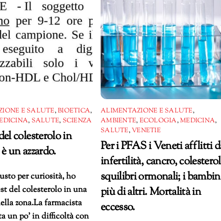
ZIONE E SALUTE
,
BIOETICA
,
ALIMENTAZIONE E SALUTE
,
EDICINA
,
SALUTE
,
SCIENZA
AMBIENTE
,
ECOLOGIA
,
MEDICINA
,
SALUTE
,
VENETIE
del colesterolo in
Per i PFAS i Veneti afflitti d
 è un azzardo.
infertilità, cancro, colesterol
squilibri ormonali; i bambin
iusto per curiosità, ho
est del colesterolo in una
più di altri. Mortalità in
ella zona.La farmacista
eccesso.
ta un po’ in difficoltà con