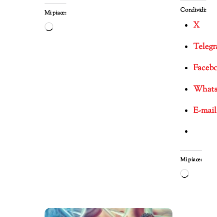
Condividi:
Mi piace:
X
Caricamento
in
Teleg
corso…
Faceb
What
E-mail
Mi piace:
Carica
in
corso…