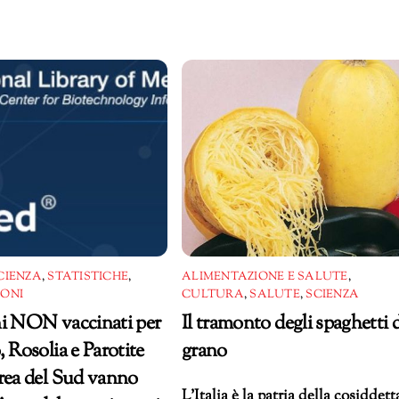
CIENZA
,
STATISTICHE
,
ALIMENTAZIONE E SALUTE
,
IONI
CULTURA
,
SALUTE
,
SCIENZA
i NON vaccinati per
Il tramonto degli spaghetti d
, Rosolia e Parotite
grano
rea del Sud vanno
L’Italia è la patria della cosiddett