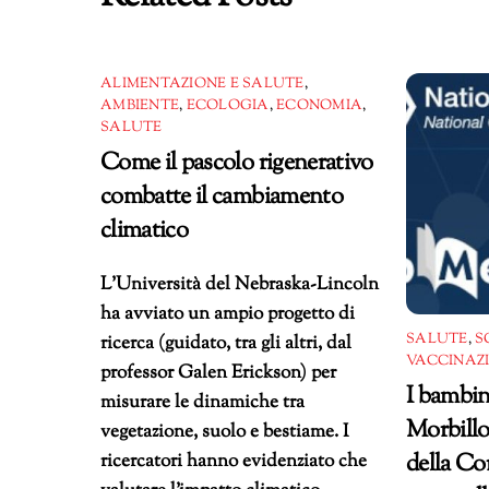
ALIMENTAZIONE E SALUTE
,
AMBIENTE
,
ECOLOGIA
,
ECONOMIA
,
SALUTE
Come il pascolo rigenerativo
combatte il cambiamento
climatico
L’Università del Nebraska-Lincoln
ha avviato un ampio progetto di
SALUTE
,
S
ricerca (guidato, tra gli altri, dal
VACCINAZ
professor Galen Erickson) per
I bambin
misurare le dinamiche tra
Morbillo
vegetazione, suolo e bestiame. I
della Co
ricercatori hanno evidenziato che