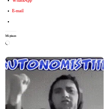
WhatsApp
E-mail
Mi piace:
Caricamento
in
corso…