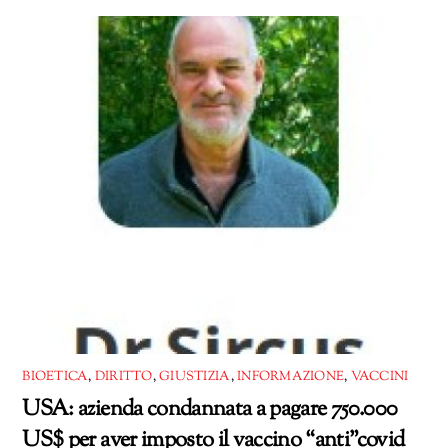
corso…
BIOETICA
,
DIRITTO
,
GIUSTIZIA
,
INFORMAZIONE
,
VACCINI
USA: azienda condannata a pagare 750.000
US$ per aver imposto il vaccino “anti”covid