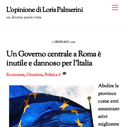
Skip
Me
L'opinione di Loris Palmerini
to
un diverso punto vista
content
7 GENNAIO 2011
Un Governo centrale a Roma è
inutile e dannoso per l’Italia
Economia
,
Giustizia
,
Politica
6
Abolire le
province
come enti
amministr
ativi
migliorere