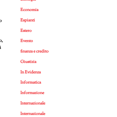
Economia
Espianti
o
Estero
o,
Evento
i
finanza e credito
Giustizia
In Evidenza
Informatica
Informazione
Internazionale
Internazionale