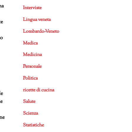
na
Interviste
Lingua veneta
te
Lombardo-Veneto
no
Medica
Medicina
Personale
Politica
ricette di cucina
de
me
Salute
Scienza
one
Statistiche