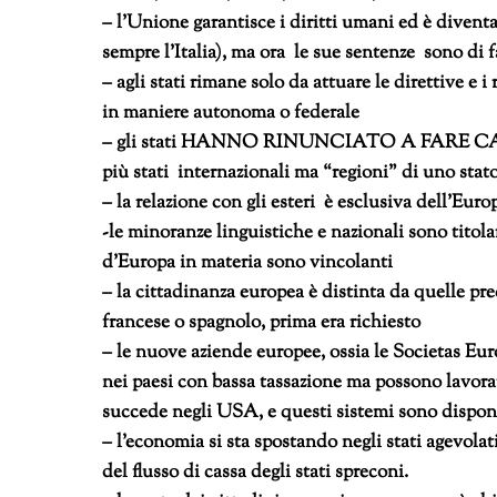
– l’Unione garantisce i diritti umani ed è dive
sempre l’Italia), ma ora le sue sentenze sono di 
– agli stati rimane solo da attuare le direttive e
in maniere autonoma o federale
– gli stati HANNO RINUNCIATO A FARE CAUSA
più stati internazionali ma “regioni” di uno stat
– la relazione con gli esteri è esclusiva dell’Europ
-le minoranze linguistiche e nazionali sono titolar
d’Europa in materia sono vincolanti
– la cittadinanza europea è distinta da quelle pr
francese o spagnolo, prima era richiesto
– le nuove aziende europee, ossia le Societas Eu
nei paesi con bassa tassazione ma possono lavorar
succede negli USA, e questi sistemi sono disponi
– l’economia si sta spostando negli stati agevola
del flusso di cassa degli stati spreconi.