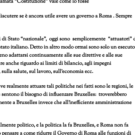
hiamata “Costituzione” vale come lo fosse
 discutere se è ancora utile avere un governo a Roma . Sempre
ni di Stato “nazionale”, oggi sono semplicemente “attuatori” 
stato italiano. Detto in altro modo ormai sono solo un esecuto
no adattarsi continuamente alle sue direttive e alle sue
e anche riguardo ai limiti di bilancio, agli impegni
, sulla salute, sul lavoro, sull’economia ecc.
e realmente attuare tali politiche nei fatti sono le regioni, le
 sentono il bisogno di influenzare Bruxelles: troverebbero
mente a Bruxelles invece che all’inefficiente amministrazione
ente politico, e la politica la fa Bruxelles, e Roma non fa
o pensare a come ridurre il Governo di Roma alle funzioni di