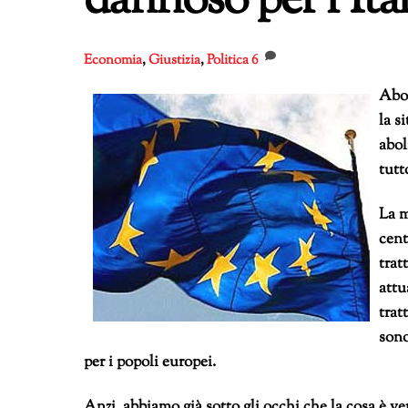
dannoso per l’Ital
Economia
,
Giustizia
,
Politica
6
Abol
la s
abol
tutt
La m
cent
trat
attu
trat
sono
per i popoli europei.
Anzi, abbiamo già sotto gli occhi che la cosa è v