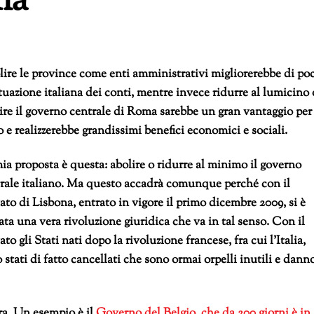
ia
ire le province come enti amministrativi migliorerebbe di po
ituazione italiana dei conti, mentre invece ridurre al lumicino 
ire il governo centrale di Roma sarebbe un gran vantaggio per
o e realizzerebbe grandissimi benefici economici e sociali.
ia proposta è questa: abolire o ridurre al minimo il governo
rale italiano. Ma questo accadrà comunque
perché con il
tato di Lisbona, entrato in vigore il primo dicembre 2009, si è
ata una vera rivoluzione giuridica che va in tal senso. Con il
tato gli Stati nati dopo la rivoluzione francese, fra cui l’Italia,
 stati di fatto cancellati che sono ormai orpelli inutili e dann
era. Un esempio è il
Governo del Belgio, che da 200 giorni è in