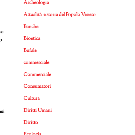
Archeologia
Attualità e storia del Popolo Veneto
Banche
co
Bioetica
o
Bufale
commerciale
Commerciale
Consumatori
Cultura
Diritti Umani
osi
Diritto
Ecologia