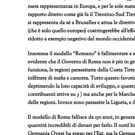
mera rappresentanza in Europa, e per le sole mater
rapporto diretto come già fa il Trentino-Sud Tir
si rappresenta da sé a Bruxelles e attua le dirett
(che è solo quello europeo) costringerebbe all’effi
ridotto a esempio negativo del mondo occidental
Insomma il modello “Romano” è fallimentare e sup
evidente che il Governo di Roma non è più in grad
funziona, le regioni parassitarie della Costa Tirr
infiltrate di mafia e camorra. Tutto questo favor
deprimendo la loro capacità di sviluppo, e questo
contribuenti attive su 3 ) ma anche per le Marche 
delle regioni. Invece sono parassite la Liguria, e i
Il modello di Roma fallisce da 150 anni, in gener
quantità incredibili di denari per farlo. Il nord I
Germania Ovest ha speso per l’Est, ma la Germania