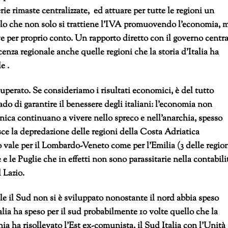
ie rimaste centralizzate, ed attuare per tutte le regioni un
olo che non solo si trattiene l’IVA promuovendo l’economia, 
ive per proprio conto. Un rapporto diretto con il governo centra
cenza regionale anche quelle regioni che la storia d’Italia ha
e .
erato. Se consideriamo i risultati economici, è del tutto
o di garantire il benessere degli italiani: l’economia non
enica continuano a vivere nello spreco e nell’anarchia, spesso
isce la depredazione delle regioni della Costa Adriatica
 vale per il Lombardo-Veneto come per l’Emilia (3 delle regio
e le Puglie che in effetti non sono parassitarie nella contabili
l Lazio.
ale il Sud non si è sviluppato nonostante il nord abbia speso
talia ha speso per il sud probabilmente 10 volte quello che la
 ha risollevato l’Est ex-comunista, il Sud Italia con l’Unità