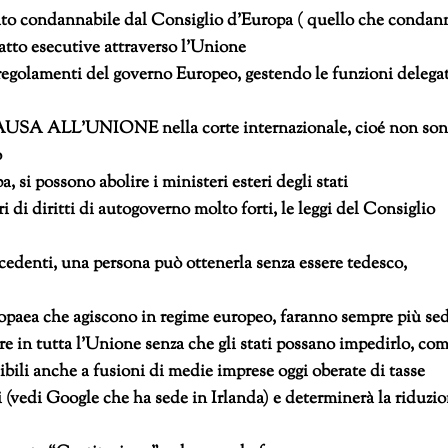
ntato condannabile dal Consiglio d’Europa ( quello che condan
fatto esecutive attraverso l’Unione
 i regolamenti del governo Europeo, gestendo le funzioni delega
 ALL’UNIONE nella corte internazionale, cioé non so
o
a, si possono abolire i ministeri esteri degli stati
i di diritti di autogoverno molto forti, le leggi del Consiglio
ecedenti, una persona può ottenerla senza essere tedesco,
ropaea che agiscono in regime europeo, faranno sempre più se
e in tutta l’Unione senza che gli stati possano impedirlo, co
bili anche a fusioni di medie imprese oggi oberate di tasse
ti (vedi Google che ha sede in Irlanda) e determinerà la riduzi