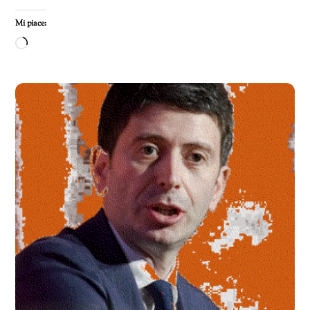
Mi piace:
Caricamento
in
corso…