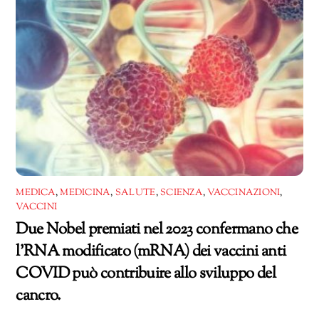
MEDICA
,
MEDICINA
,
SALUTE
,
SCIENZA
,
VACCINAZIONI
,
VACCINI
Due Nobel premiati nel 2023 confermano che
l’RNA modificato (mRNA) dei vaccini anti
COVID può contribuire allo sviluppo del
cancro.