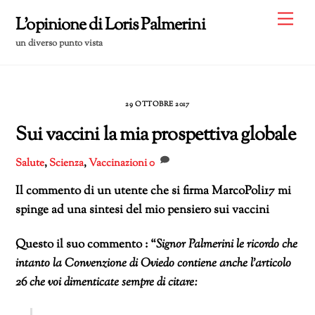
Skip
Me
L'opinione di Loris Palmerini
to
un diverso punto vista
content
29 OTTOBRE 2017
Sui vaccini la mia prospettiva globale
Salute
,
Scienza
,
Vaccinazioni
0
Il commento di un utente che si firma MarcoPoli17 mi
spinge ad una sintesi del mio pensiero sui vaccini
Questo il suo commento : “
Signor Palmerini le ricordo che
intanto la Convenzione di Oviedo contiene anche l’articolo
26 che voi dimenticate sempre di citare: