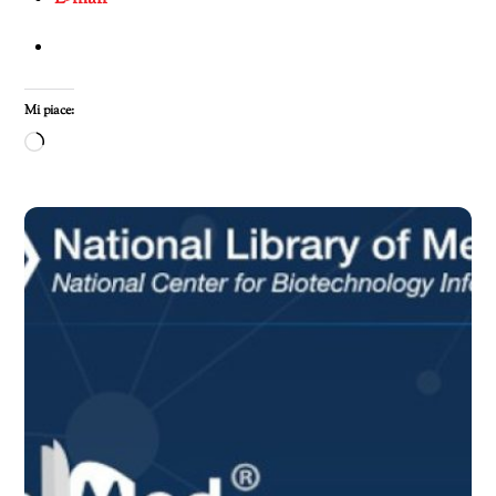
Mi piace:
Caricamento
in
corso…