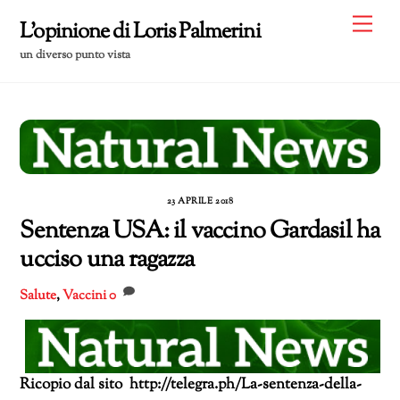
Skip
Me
L'opinione di Loris Palmerini
to
un diverso punto vista
content
23 APRILE 2018
Sentenza USA: il vaccino Gardasil ha
ucciso una ragazza
Salute
,
Vaccini
0
Ricopio dal sito http://telegra.ph/La-sentenza-della-