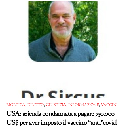
corso…
BIOETICA
,
DIRITTO
,
GIUSTIZIA
,
INFORMAZIONE
,
VACCINI
USA: azienda condannata a pagare 750.000
US$ per aver imposto il vaccino “anti”covid