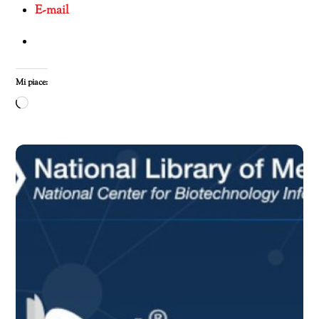
E-mail
Mi piace:
Caricamento
in
corso…