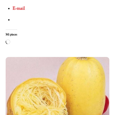
E-mail
Mi piace:
Caricamento
in
corso…