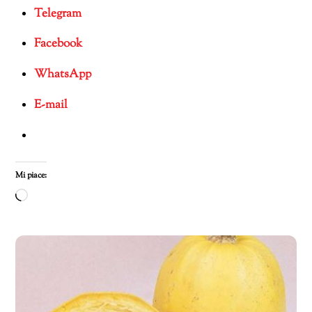
Telegram
Facebook
WhatsApp
E-mail
Mi piace:
Caricamento
in
corso…