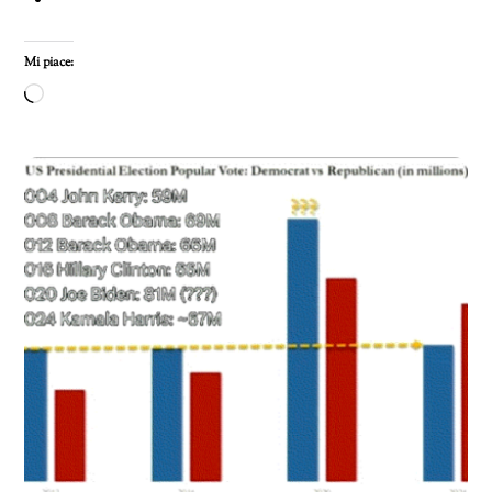
Mi piace:
Caricamento
in
corso…