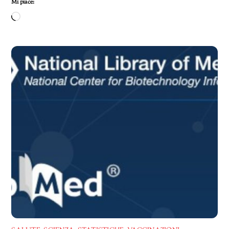
Mi piace:
Caricamento
in
corso…