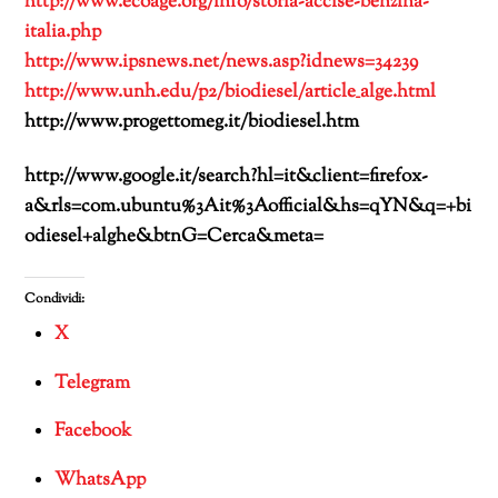
http://www.ecoage.org/info/storia-accise-benzina-
italia.php
http://www.ipsnews.net/news.asp?idnews=34239
http://www.unh.edu/p2/biodiesel/article_alge.html
http://www.progettomeg.it/biodiesel.htm
http://www.google.it/search?hl=it&client=firefox-
a&rls=com.ubuntu%3Ait%3Aofficial&hs=qYN&q=+bi
odiesel+alghe&btnG=Cerca&meta=
Condividi:
X
Telegram
Facebook
WhatsApp