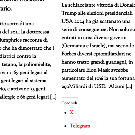
La schiacciante vittoria di Donal
ario.
Trump alle elezioni presidenziali
USA 2024 ha già scatenato una
atto sotto di una
serie di conseguenze. Non solo s
 del 2014 la dottoressa
entrati in crisi diversi governi
umphries racconta di
(Germania e Israele), ma secondo
 che ha dimostrato che i
Forbes diversi eptomiliardari ne
diatrici contro la
hanno tratto grandi guadagni, in
il tetano, la poliomielite,
particolare Elon Mask avrebbe
tivano 67 geni legati al
aumentato del 10% la sua fortuna
 geni legati al sistema
290Miliardi di USD. Alcuni […]
o, e attivano 33 geni
 allergie e 66 geni legati […]
Condividi:
X
Telegram