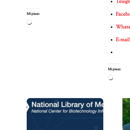
Teleg
Faceb
Mi piace:
Caricamento
What
in
corso…
E-mail
Mi piace:
Carica
in
corso…