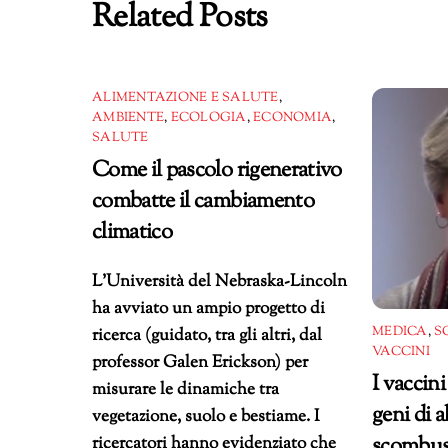
Related Posts
ALIMENTAZIONE E SALUTE
,
AMBIENTE
,
ECOLOGIA
,
ECONOMIA
,
SALUTE
Come il pascolo rigenerativo
combatte il cambiamento
climatico
L’Università del Nebraska-Lincoln
ha avviato un ampio progetto di
MEDICA
,
S
ricerca (guidato, tra gli altri, dal
VACCINI
professor Galen Erickson) per
I vaccini
misurare le dinamiche tra
geni di a
vegetazione, suolo e bestiame. I
scombuss
ricercatori hanno evidenziato che