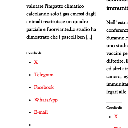
valutare l’impatto climatico
immunit
calcolando solo i gas emessi dagli
animali restituisce un quadro
Nell’ estr
parziale e fuorviante.Lo studio ha
conferenza
dimostrato che i pascoli ben […]
Suzanne H
uno studio
vaccini pe
Condividi:
difterite, 
X
ed altri at
Telegram
cancro, 25
immunitari
Facebook
legati alle
WhatsApp
Condividi:
E-mail
X