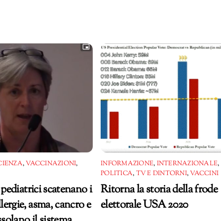
CIENZA
,
VACCINAZIONI
,
INFORMAZIONE
,
INTERNAZIONALE
,
POLITICA
,
TV E DINTORNI
,
VACCINI
 pediatrici scatenano i
Ritorna la storia della frode
llergie, asma, cancro e
elettorale USA 2020
olano il sistema