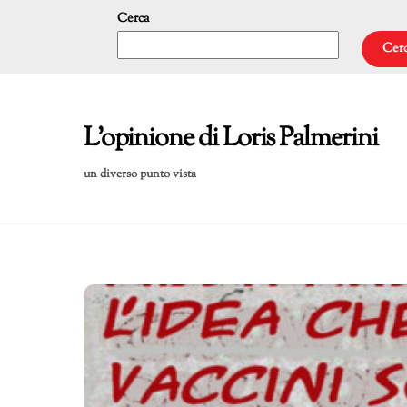
Skip
Cerca
to
Cer
content
L'opinione di Loris Palmerini
un diverso punto vista