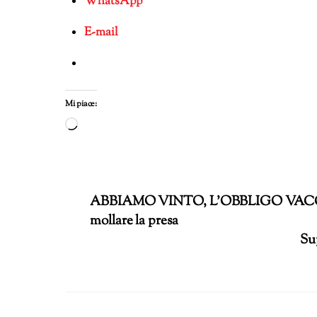
WhatsApp
E-mail
Mi piace:
Caricamento
in
corso…
ABBIAMO VINTO, L’OBBLIGO VACC
mollare la presa
Sup