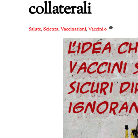
collaterali
Salute
,
Scienza
,
Vaccinazioni
,
Vaccini
0