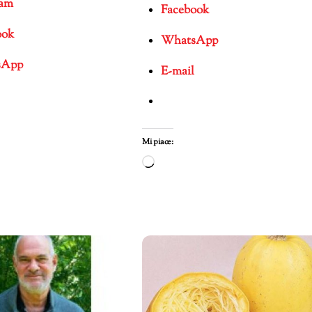
ram
Facebook
ook
WhatsApp
sApp
E-mail
Mi piace:
Caricamento
in
mento
corso…