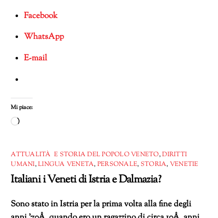
Facebook
WhatsApp
E-mail
Mi piace:
Caricamento
in
corso…
ATTUALITÀ E STORIA DEL POPOLO VENETO
,
DIRITTI
UMANI
,
LINGUA VENETA
,
PERSONALE
,
STORIA
,
VENETIE
Italiani i Veneti di Istria e Dalmazia?
Sono stato in Istria per la prima volta alla fine degli
anni ’70Â quando ero un ragazzino di circa 10Â anni.