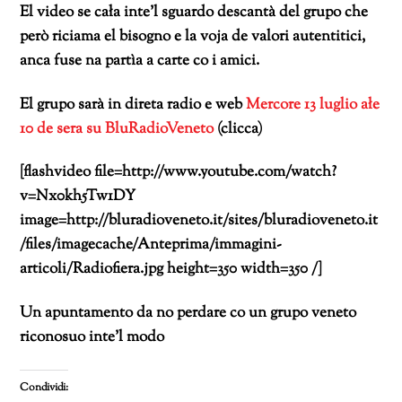
El video se cała inte’l sguardo descantà del grupo che
però riciama el bisogno e la voja de valori autentitici,
anca fuse na partìa a carte co i amici.
El grupo sarà in direta radio e web
Mercore 13 luglio ałe
10 de sera su BluRadioVeneto
(clicca)
[flashvideo file=http://www.youtube.com/watch?
v=Nx0kh5Tw1DY
image=http://bluradioveneto.it/sites/bluradioveneto.it
/files/imagecache/Anteprima/immagini-
articoli/Radiofiera.jpg height=350 width=350 /]
Un apuntamento da no perdare co un grupo veneto
riconosuo inte’l modo
Condividi: