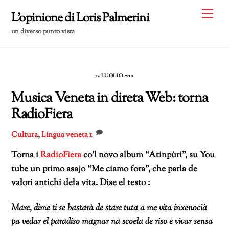
Skip
Me
L'opinione di Loris Palmerini
to
un diverso punto vista
content
12 LUGLIO 2011
Musica Veneta in direta Web: torna
RadioFiera
Cultura
,
Lingua veneta
1
Torna i
RadioFiera
co’l novo album “Atinpùri”, su You
tube un primo asajo “Me ciamo fora”, che parla de
vałori antichi deła vita. Dise el testo :
Mare, dime ti se bastarà de stare tuta a me vita inxenocià
pa vedar el paradiso magnar na scoeła de riso e vivar sensa