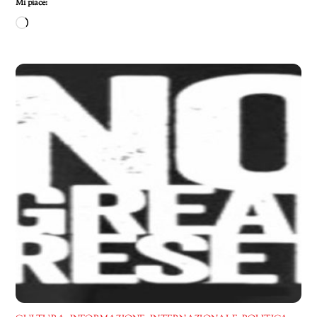
Mi piace:
Caricamento
in
corso…