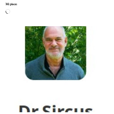
Mi piace:
Caricamento
in
corso…