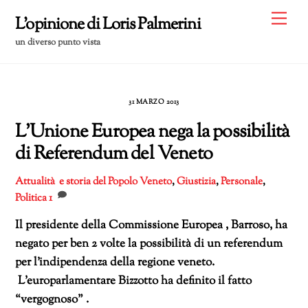
Skip
Me
L'opinione di Loris Palmerini
to
un diverso punto vista
content
31 MARZO 2013
L’Unione Europea nega la possibilità
di Referendum del Veneto
Attualità e storia del Popolo Veneto
,
Giustizia
,
Personale
,
Politica
1
Il presidente della Commissione Europea , Barroso, ha
negato per ben 2 volte la possibilità di un referendum
per l’indipendenza della regione veneto.
L’europarlamentare Bizzotto ha definito il fatto
“vergognoso” .