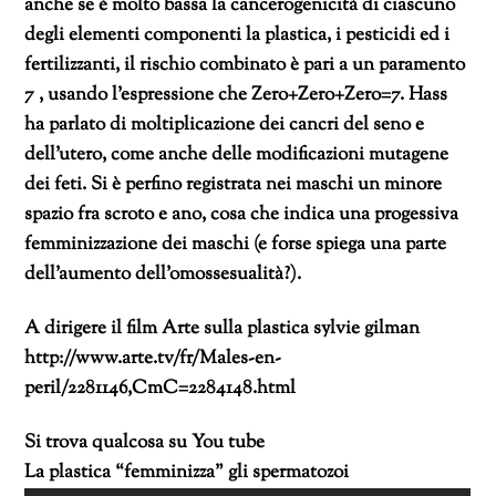
anche se è molto bassa la cancerogenicità di ciascuno
degli elementi componenti la plastica, i pesticidi ed i
fertilizzanti, il rischio combinato è pari a un paramento
7 , usando l’espressione che Zero+Zero+Zero=7. Hass
ha parlato di moltiplicazione dei cancri del seno e
dell’utero, come anche delle modificazioni mutagene
dei feti. Si è perfino registrata nei maschi un minore
spazio fra scroto e ano, cosa che indica una progessiva
femminizzazione dei maschi (e forse spiega una parte
dell’aumento dell’omossesualità?).
A dirigere il film Arte sulla plastica sylvie gilman
http://www.arte.tv/fr/Males-en-
peril/2281146,CmC=2284148.html
Si trova qualcosa su You tube
La plastica “femminizza” gli spermatozoi