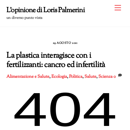
Skip
Me
L'opinione di Loris Palmerini
to
un diverso punto vista
content
29 AGOSTO 2011
La plastica interagisce con i
fertilizzanti: cancro ed infertilità
Alimentazione e Salute
,
Ecologia
,
Politica
,
Salute
,
Scienza
0