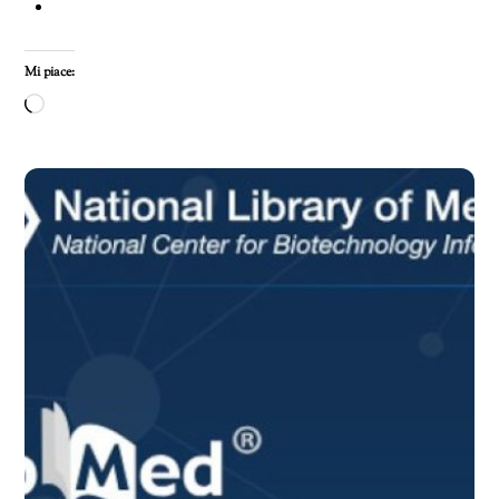
Mi piace:
Caricamento
in
corso…