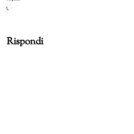
Caricamento
in
corso…
Rispondi